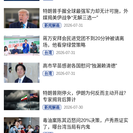
特朗普手握全球最强军力却无计可施，外
媒揭美伊战争“无解三选一”
新闻解画
2026-07-31
蒋万安拜会民进党团不到20分钟被请离
场，他看穿绿营策略
台湾
2026-07-31
高市早苗感谢各国慰问“独漏赖清德”
台湾
2026-07-31
特朗普刚停火，伊朗为何反而主动开战？
专家揭背后算计
新闻解画
2026-07-30
毒油案陈其迈怒问20%决策，卢秀燕证实
了，曝台湾当局有内鬼