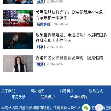
台湾
2026-07-28
美军武器快打光了？高端武器库存告急，
专家最怕一事发生
新闻解画
2026-07-28
攻破世界级难题、申遗成功！本周我国多
领域实现历史性突破
时事
2026-07-26
香港知名女演员宣萱发声明：图是假的！
香港
2026-07-25
关于我们
网站地图
诚聘英才
联系方式
意见反馈
隐私保护
新媒体矩阵
本网站内容归星岛新闻集团所有，任何单位以及个人未经许可，不得擅