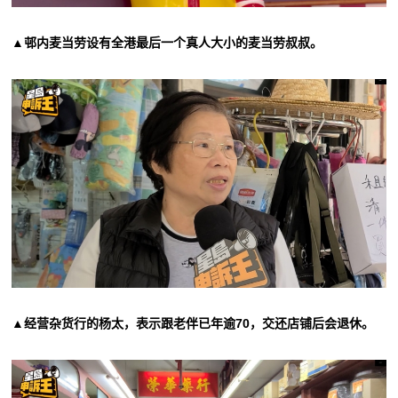
▲邨内麦当劳设有全港最后一个真人大小的麦当劳叔叔。
▲经营杂货行的杨太，表示跟老伴已年逾70，交还店铺后会退休。