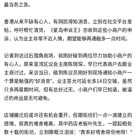
最当务之急。
香港从来不缺有心人，有网民得知消息，立刻在社交平台发
帖，呼吁帮忙清货，《星岛申诉王》亦收到这些小商户的申
诉，认为业主非常不近人情，期望能够再通融多一点时间。
记者到访过石围角商场，就刚好碰到两位尽力协助小商户的
有心人，原来荃湾区议会主席陈琬琛，早已代表商户去跟业
主商讨过，采访当日，碰到陈议员刚好到现场通知小商户一
个算是勉强的“好消息”，业主答允可延长多14日交铺，虽然
只多两星期时间，但有总好过无，小商户们早已知道，被逼
迁的命运是无可避免。
店铺搬迁后或许还有机会重开，但跟街坊们一点一滴建立的
感情，就真的难舍难离，其中药店老板叶先生，一提起相处
数十载的街坊，立刻眼眶泛泪说：“真系好唔舍得佢哋呀！”