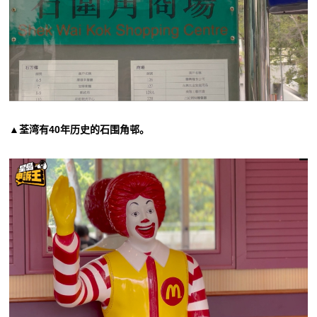
▲荃湾有40年历史的石围角邨。