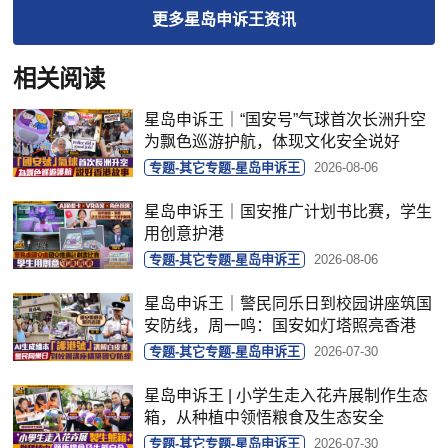
更多
星岛申诉王
资讯
相关阅读
星岛申诉王｜“国安号”气球首次长洲升空
为飘色巡游护航，体现文化安全说好
专题-其它专题-星岛申诉王
2026-08-06
星岛申诉王｜国安推广计划书比赛，学生
用创意护港
专题-其它专题-星岛申诉王
2026-08-06
星岛申诉王｜警民同乐日到校园讲座筑国
安防线，周一鸣：国安如灯塔照亮香港
专题-其它专题-星岛申诉王
2026-07-30
星岛申诉王 | 小学生走入花卉展制作生态
箱，从种植中领悟粮食及生态安全
专题-其它专题-星岛申诉王
2026-07-30