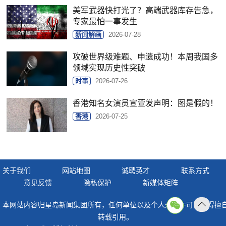
美军武器快打光了？高端武器库存告急，
专家最怕一事发生
新闻解画
2026-07-28
攻破世界级难题、申遗成功！本周我国多
领域实现历史性突破
时事
2026-07-26
香港知名女演员宣萱发声明：图是假的！
香港
2026-07-25
关于我们
网站地图
诚聘英才
联系方式
意见反馈
隐私保护
新媒体矩阵
本网站内容归星岛新闻集团所有，任何单位以及个人未经许可，不得擅
返回
转载引用。