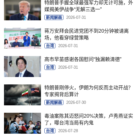
特朗普手握全球最强军力却无计可施，外
媒揭美伊战争“无解三选一”
新闻解画
2026-07-31
蒋万安拜会民进党团不到20分钟被请离
场，他看穿绿营策略
台湾
2026-07-31
高市早苗感谢各国慰问“独漏赖清德”
台湾
2026-07-31
特朗普刚停火，伊朗为何反而主动开战？
专家揭背后算计
新闻解画
2026-07-30
毒油案陈其迈怒问20%决策，卢秀燕证实
了，曝台湾当局有内鬼
台湾
2026-07-28