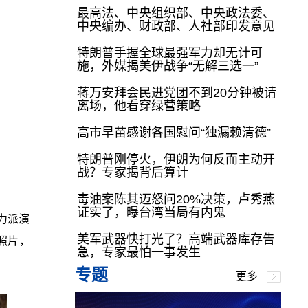
最高法、中央组织部、中央政法委、
中央编办、财政部、人社部印发意见
特朗普手握全球最强军力却无计可
施，外媒揭美伊战争“无解三选一”
蒋万安拜会民进党团不到20分钟被请
离场，他看穿绿营策略
高市早苗感谢各国慰问“独漏赖清德”
特朗普刚停火，伊朗为何反而主动开
战？专家揭背后算计
毒油案陈其迈怒问20%决策，卢秀燕
证实了，曝台湾当局有内鬼
力派演
美军武器快打光了？高端武器库存告
照片，
急，专家最怕一事发生
专题
更多