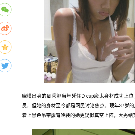
𡃁模出身的周秀娜当年凭住D cup魔鬼身材成功上
员，但她的身材至今都是网民讨论焦点。现年37岁的
着上黑色吊带露背晚装的她更疑似真空上阵，大秀结实