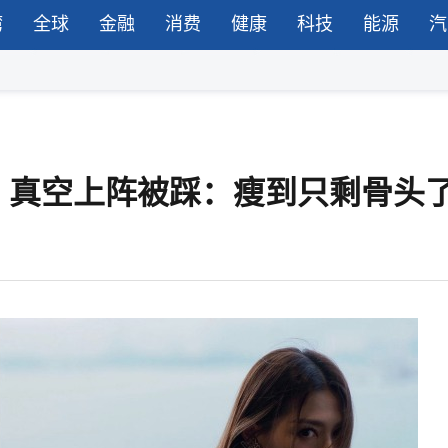
湾
全球
金融
消费
健康
科技
能源
汽
，真空上阵被踩：瘦到只剩骨头