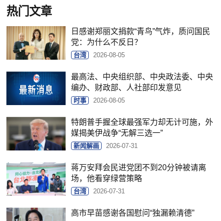
热门文章
日感谢郑丽文捐款“青鸟”气炸，质问国民
党：为什么不反日？
台湾
2026-08-05
最高法、中央组织部、中央政法委、中央
编办、财政部、人社部印发意见
时事
2026-08-05
特朗普手握全球最强军力却无计可施，外
媒揭美伊战争“无解三选一”
新闻解画
2026-07-31
蒋万安拜会民进党团不到20分钟被请离
场，他看穿绿营策略
台湾
2026-07-31
高市早苗感谢各国慰问“独漏赖清德”