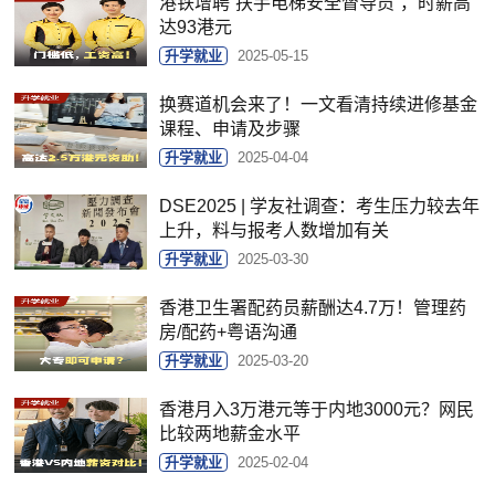
港铁增聘“扶手电梯安全督导员”，时薪高
达93港元
升学就业
2025-05-15
换赛道机会来了！一文看清持续进修基金
课程、申请及步骤
升学就业
2025-04-04
DSE2025 | 学友社调查：考生压力较去年
上升，料与报考人数增加有关
升学就业
2025-03-30
香港卫生署配药员薪酬达4.7万！管理药
房/配药+粤语沟通
升学就业
2025-03-20
香港月入3万港元等于内地3000元？网民
比较两地薪金水平
升学就业
2025-02-04