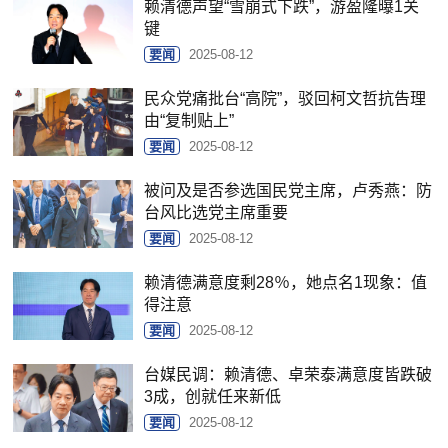
赖清德声望“雪崩式下跌”，游盈隆曝1关
键
要闻
2025-08-12
民众党痛批台“高院”，驳回柯文哲抗告理
由“复制贴上”
要闻
2025-08-12
被问及是否参选国民党主席，卢秀燕：防
台风比选党主席重要
要闻
2025-08-12
赖清德满意度剩28％，她点名1现象：值
得注意
要闻
2025-08-12
台媒民调：赖清德、卓荣泰满意度皆跌破
3成，创就任来新低
要闻
2025-08-12