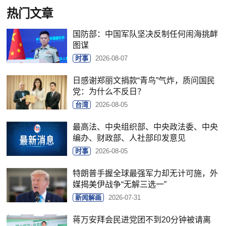
热门文章
国防部：中国军队坚决反制任何闹海挑衅
图谋
时事
2026-08-07
日感谢郑丽文捐款“青鸟”气炸，质问国民
党：为什么不反日？
台湾
2026-08-05
最高法、中央组织部、中央政法委、中央
编办、财政部、人社部印发意见
时事
2026-08-05
特朗普手握全球最强军力却无计可施，外
媒揭美伊战争“无解三选一”
新闻解画
2026-07-31
蒋万安拜会民进党团不到20分钟被请离