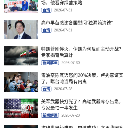
场，他看穿绿营策略
台湾
2026-07-31
高市早苗感谢各国慰问“独漏赖清德”
台湾
2026-07-31
特朗普刚停火，伊朗为何反而主动开战？
专家揭背后算计
新闻解画
2026-07-30
毒油案陈其迈怒问20%决策，卢秀燕证实
了，曝台湾当局有内鬼
台湾
2026-07-28
美军武器快打光了？高端武器库存告急，
专家最怕一事发生
新闻解画
2026-07-28
攻破世界级难题、申遗成功！本周我国多