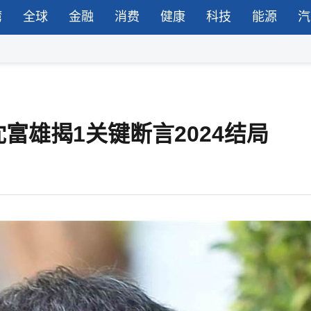
湾
全球
金融
消费
健康
科技
能源
汽
富雄揭1关键断言2024结局