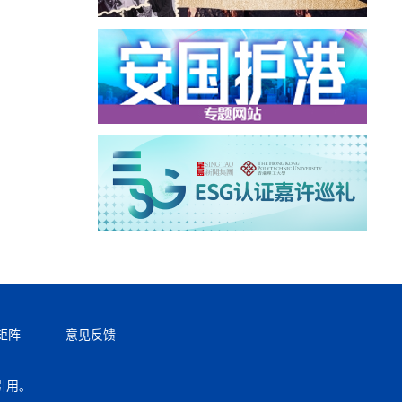
矩阵
意见反馈
引用。
返回顶部