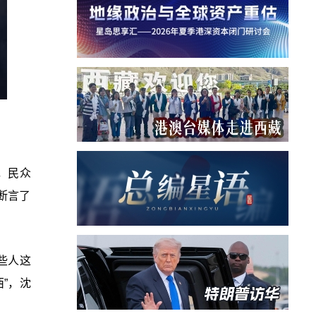
尊，民众
断言了
些人这
”，沈