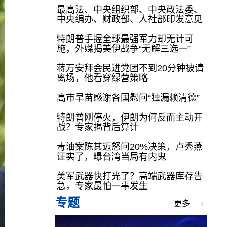
最高法、中央组织部、中央政法委、
中央编办、财政部、人社部印发意见
特朗普手握全球最强军力却无计可
施，外媒揭美伊战争“无解三选一”
蒋万安拜会民进党团不到20分钟被请
离场，他看穿绿营策略
高市早苗感谢各国慰问“独漏赖清德”
特朗普刚停火，伊朗为何反而主动开
战？专家揭背后算计
毒油案陈其迈怒问20%决策，卢秀燕
证实了，曝台湾当局有内鬼
美军武器快打光了？高端武器库存告
急，专家最怕一事发生
专题
更多