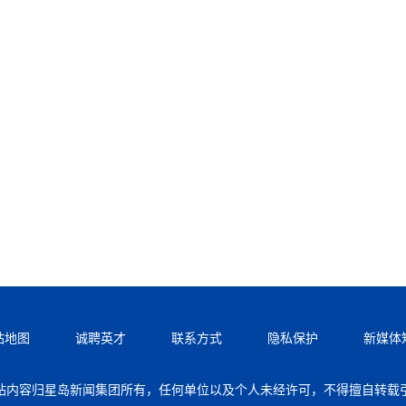
站地图
诚聘英才
联系方式
隐私保护
新媒体
站内容归星岛新闻集团所有，任何单位以及个人未经许可，不得擅自转载