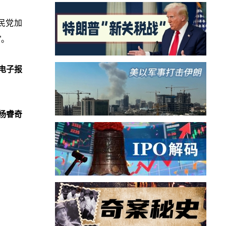
民党加
”。
电子报
杨睿奇