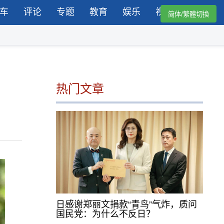
车
评论
专题
教育
娱乐
视频
简体/繁體切換
热门文章
日感谢郑丽文捐款“青鸟”气炸，质问
国民党：为什么不反日？