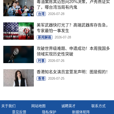
毒油案陈其迈怒问20%决策，卢秀燕证实
了，曝台湾当局有内鬼
台湾
2026-07-28
美军武器快打光了？高端武器库存告急，
专家最怕一事发生
新闻解画
2026-07-28
攻破世界级难题、申遗成功！本周我国多
领域实现历史性突破
时事
2026-07-26
香港知名女演员宣萱发声明：图是假的！
香港
2026-07-25
关于我们
网站地图
诚聘英才
联系方式
意见反馈
隐私保护
新媒体矩阵