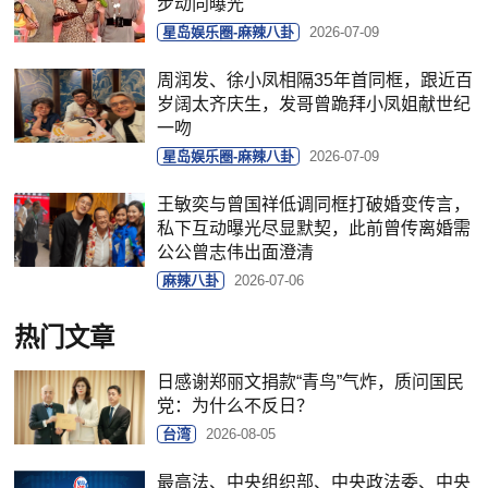
步动向曝光
星岛娱乐圈-麻辣八卦
2026-07-09
周润发、徐小凤相隔35年首同框，跟近百
岁阔太齐庆生，发哥曾跪拜小凤姐献世纪
一吻
星岛娱乐圈-麻辣八卦
2026-07-09
王敏奕与曾国祥低调同框打破婚变传言，
私下互动曝光尽显默契，此前曾传离婚需
公公曾志伟出面澄清
麻辣八卦
2026-07-06
热门文章
日感谢郑丽文捐款“青鸟”气炸，质问国民
党：为什么不反日？
台湾
2026-08-05
最高法、中央组织部、中央政法委、中央