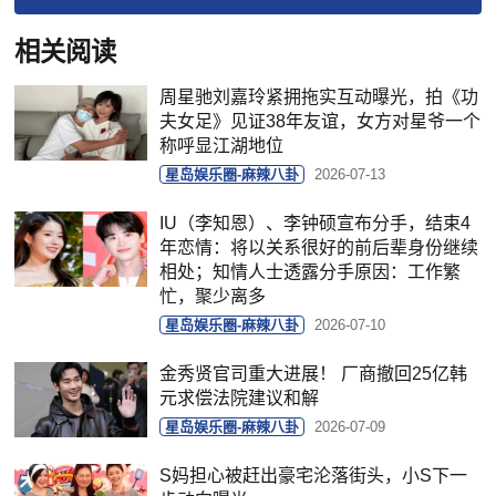
相关阅读
周星驰刘嘉玲紧拥拖实互动曝光，拍《功
夫女足》见证38年友谊，女方对星爷一个
称呼显江湖地位
星岛娱乐圈-麻辣八卦
2026-07-13
IU（李知恩）、李钟硕宣布分手，结束4
年恋情：将以关系很好的前后辈身份继续
相处；知情人士透露分手原因：工作繁
忙，聚少离多
星岛娱乐圈-麻辣八卦
2026-07-10
金秀贤官司重大进展！ 厂商撤回25亿韩
元求偿法院建议和解
星岛娱乐圈-麻辣八卦
2026-07-09
S妈担心被赶出豪宅沦落街头，小S下一