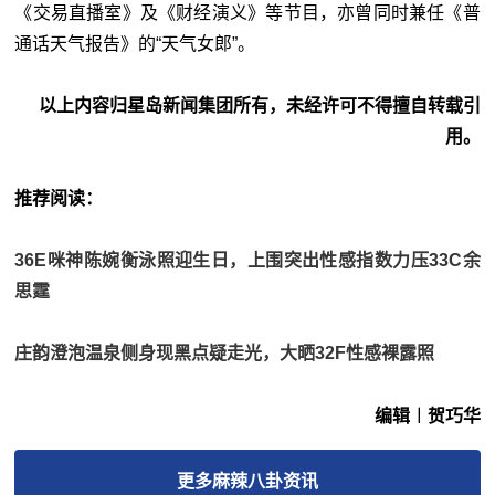
《交易直播室》及《财经演义》等节目，亦曾同时兼任《普
通话天气报告》的“天气女郎”。
以上内容归星岛新闻集团所有，未经许可不得擅自转载引
用。
推荐阅读：
36E咪神陈婉衡泳照迎生日，上围突出性感指数力压33C余
思霆
庄韵澄泡温泉侧身现黑点疑走光，大晒32F性感裸露照
编辑︱贺巧华
更多
麻辣八卦
资讯