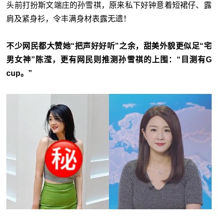
头前打扮斯文端庄的孙雪祺，原来私下好钟意着短裙仔、露
肩及紧身衫，令丰满身材表露无遗！
不少网民都大赞她“把声好好听”之余，甜美外貌更似足“宅
男女神”陈滢，更有网民则推测孙雪祺的上围：“目测有G
cup。”