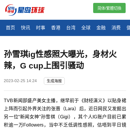
简体/繁體切換
首页
快讯
时事
香港
台湾
全球
金融
消费
孙雪琪ig性感照大曝光，身材火
辣，G cup上围引骚动
2023-02-25 14:24
生成海报
TVB新闻部盛产美女主播，继早前于《财经演义》以贴身裙
上阵而引起外界关注的张晋（Lara）后，近日网民又发掘出
另一位“新闻女神”孙雪祺（Gigi），其个人IG账户目前已累
积逾一万Followers，当中不乏低调性感照，估唔到平日镜