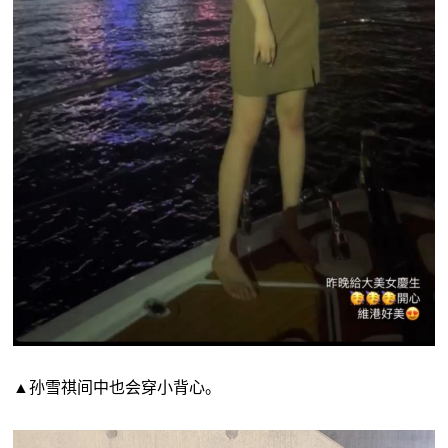
▲孙雪祺间中也会穿小背心。