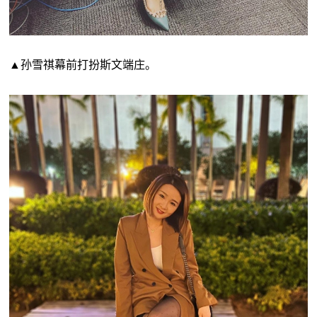
▲孙雪祺幕前打扮斯文端庄。