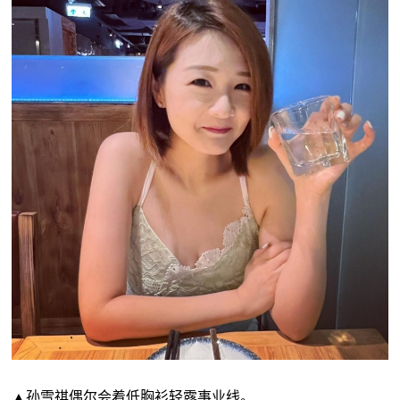
▲孙雪祺偶尔会着低胸衫轻露事业线。