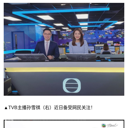
▲TVB主播孙雪祺（右）近日备受网民关注！