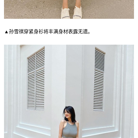
▲孙雪祺穿紧身衫将丰满身材表露无遗。