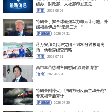
编办、财政部、人社部印发意见
时事
2026-08-05
特朗普手握全球最强军力却无计可施，外
媒揭美伊战争“无解三选一”
新闻解画
2026-07-31
蒋万安拜会民进党团不到20分钟被请离
场，他看穿绿营策略
台湾
2026-07-31
高市早苗感谢各国慰问“独漏赖清德”
台湾
2026-07-31
特朗普刚停火，伊朗为何反而主动开战？
专家揭背后算计
新闻解画
2026-07-30