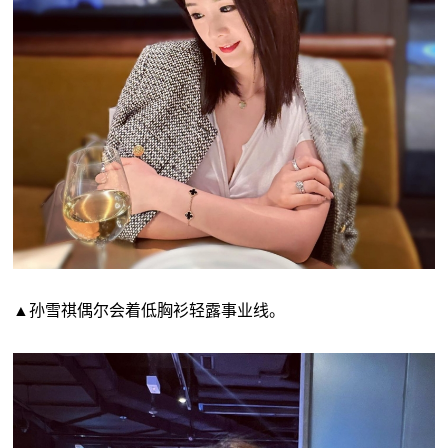
▲孙雪祺偶尔会着低胸衫轻露事业线。