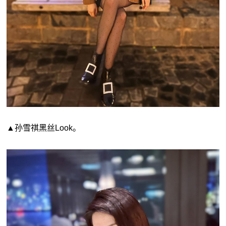
▲孙雪祺黑丝Look。