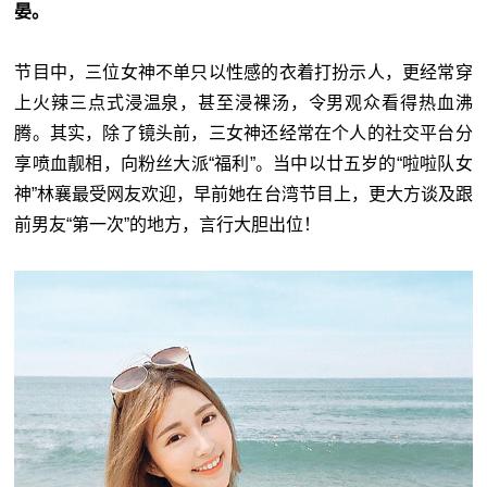
晏。
节目中，三位女神不单只以性感的衣着打扮示人，更经常穿
上火辣三点式浸温泉，甚至浸裸汤，令男观众看得热血沸
腾。其实，除了镜头前，三女神还经常在个人的社交平台分
享喷血靓相，向粉丝大派“福利”。当中以廿五岁的“啦啦队女
神”林襄最受网友欢迎，早前她在台湾节目上，更大方谈及跟
前男友“第一次”的地方，言行大胆出位！