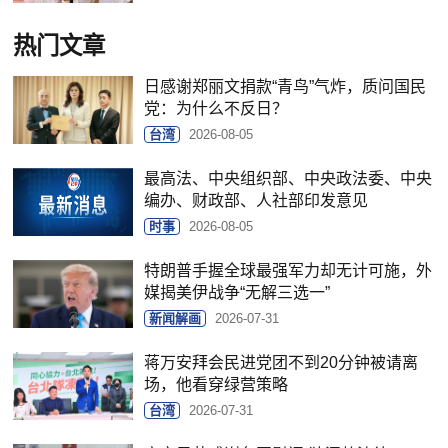
热门文章
日感谢郑丽文捐款“青鸟”气炸，质问国民
党：为什么不反日？
台湾
2026-08-05
最高法、中央组织部、中央政法委、中央
编办、财政部、人社部印发意见
时事
2026-08-05
特朗普手握全球最强军力却无计可施，外
媒揭美伊战争“无解三选一”
新闻解画
2026-07-31
蒋万安拜会民进党团不到20分钟被请离
场，他看穿绿营策略
台湾
2026-07-31