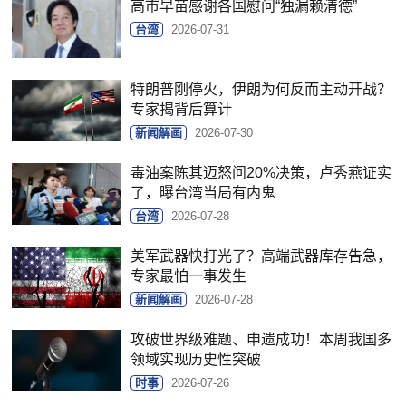
高市早苗感谢各国慰问“独漏赖清德”
台湾
2026-07-31
特朗普刚停火，伊朗为何反而主动开战？
专家揭背后算计
新闻解画
2026-07-30
毒油案陈其迈怒问20%决策，卢秀燕证实
了，曝台湾当局有内鬼
台湾
2026-07-28
美军武器快打光了？高端武器库存告急，
专家最怕一事发生
新闻解画
2026-07-28
攻破世界级难题、申遗成功！本周我国多
领域实现历史性突破
时事
2026-07-26