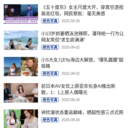
《五十度灰》女主尺度大开，穿真空透视
装走红毯，网民狠批：毫无美感
绝色写真
2025-09-30
小13岁娇妻晒泳池辣照，潘玮柏一行为让
网友笑侃“求生欲满满”
绝色写真
2025-09-02
小S大女儿Elly海边大解放，“爆乳露腰”超
吸睛
绝色写真
2025-09-02
前日本AV女优上原亚衣化身AI推出新
歌，1：1上原人偶曝光
绝色写真
2025-08-26
钟欣潼状态重返巅峰，晒超性感三点式照
绝色写真
2025-08-26