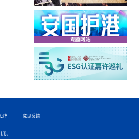
矩阵
意见反馈
引用。
返回顶部