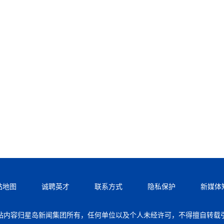
站地图
诚聘英才
联系方式
隐私保护
新媒体
站内容归星岛新闻集团所有，任何单位以及个人未经许可，不得擅自转载