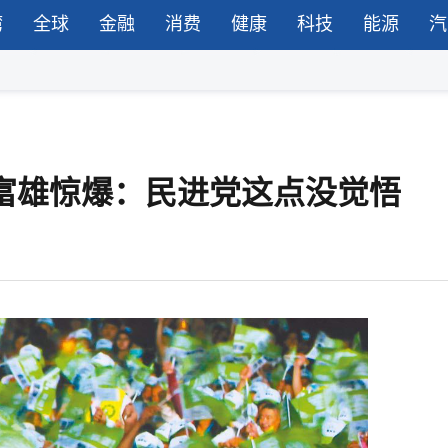
湾
全球
金融
消费
健康
科技
能源
汽
沈富雄惊爆：民进党这点没觉悟