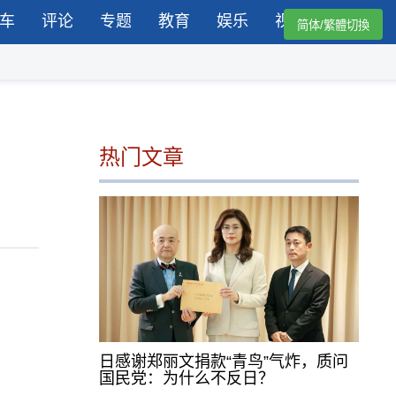
车
评论
专题
教育
娱乐
视频
简体/繁體切換
热门文章
日感谢郑丽文捐款“青鸟”气炸，质问
国民党：为什么不反日？