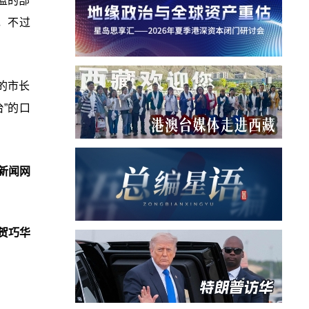
蓝的部
，不过
的市长
”的口
新闻网
贺巧华