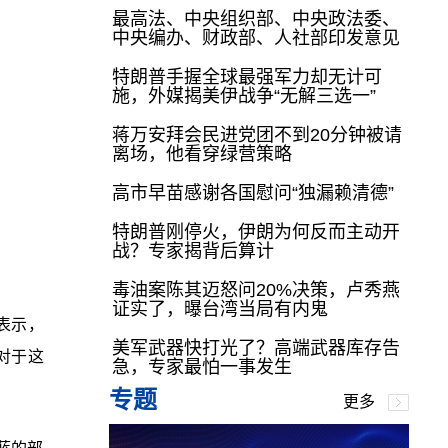
最高法、中央组织部、中央政法委、
中央编办、财政部、人社部印发意见
特朗普手握全球最强军力却无计可
施，外媒揭美伊战争“无解三选一”
蒋万安拜会民进党团不到20分钟被请
离场，他看穿绿营策略
高市早苗感谢各国慰问“独漏赖清德”
特朗普刚停火，伊朗为何反而主动开
战？专家揭背后算计
毒油案陈其迈怒问20%决策，卢秀燕
证实了，曝台湾当局有内鬼
表示，
美军武器快打光了？高端武器库存告
，对于这
急，专家最怕一事发生
专题
更多