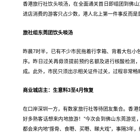
香港旅行社饮头啖汤，在全面通关首日即组团到佛山
进店消费的游客只占少数，港人北上第一件事反而是
旅社组东莞团饮头啖汤
昨晨7时半，已有不少市民拖着行李箱、背着大包小
序。昨日过关再毋须提前预约名额及进行核酸检测
成。此外，市民只须出示相关证件过关，过程非常畅顺
商业城店主：生意料3至4月恢复
在口岸深圳一方，有数家旅行社等待团友集合。香港
好多熟客话想来内地旅游！”今次会到佛山东莞游览
都会来内地“揼骨、食嘢、买嘢、睇大戏”，事隔3年，