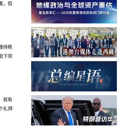
客，但
维持秩
助下完
，就有
个礼拜