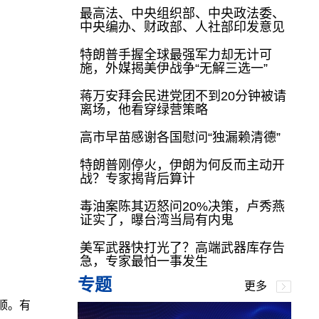
最高法、中央组织部、中央政法委、
中央编办、财政部、人社部印发意见
特朗普手握全球最强军力却无计可
施，外媒揭美伊战争“无解三选一”
蒋万安拜会民进党团不到20分钟被请
离场，他看穿绿营策略
高市早苗感谢各国慰问“独漏赖清德”
特朗普刚停火，伊朗为何反而主动开
战？专家揭背后算计
毒油案陈其迈怒问20%决策，卢秀燕
证实了，曝台湾当局有内鬼
美军武器快打光了？高端武器库存告
急，专家最怕一事发生
专题
更多
顺。有