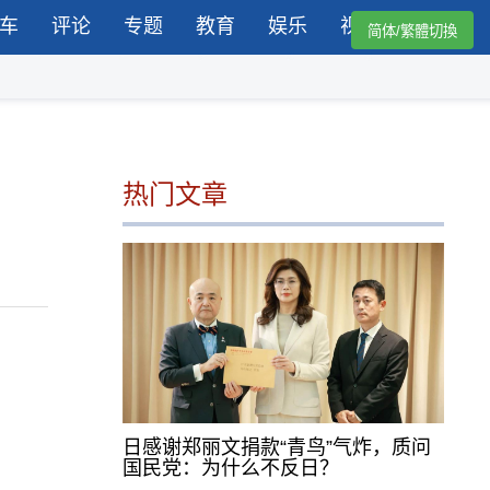
车
评论
专题
教育
娱乐
视频
简体/繁體切換
热门文章
日感谢郑丽文捐款“青鸟”气炸，质问
国民党：为什么不反日？