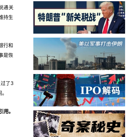
说通关
维持生
银行和
事是恢
过了3
闹。
引用。