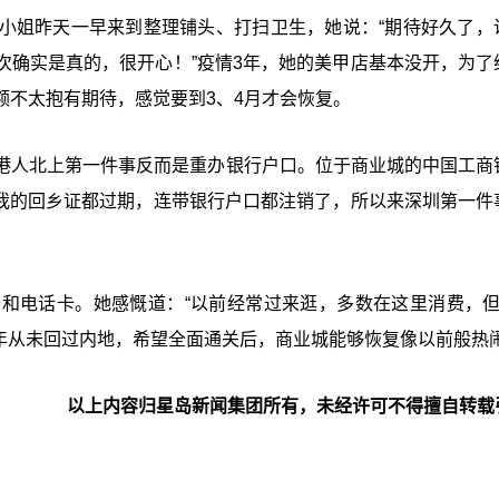
小姐昨天一早来到整理铺头、打扫卫生，她说：“期待好久了，
次确实是真的，很开心！”疫情3年，她的美甲店基本没开，为了
额不太抱有期待，感觉要到3、4月才会恢复。
港人北上第一件事反而是重办银行户口。位于商业城的中国工商
，我的回乡证都过期，连带银行户口都注销了，所以来深圳第一件
和电话卡。她感慨道：“以前经常过来逛，多数在这里消费，但
3年从未回过内地，希望全面通关后，商业城能够恢复像以前般热
以上内容归星岛新闻集团所有，未经许可不得擅自转载