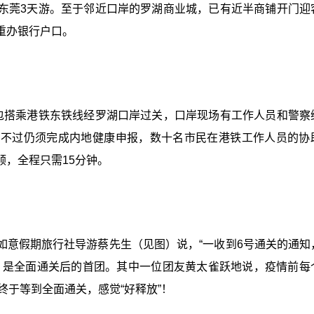
东莞3天游。至于邻近口岸的罗湖商业城，已有近半商铺开门迎
重办银行户口。
包搭乘港铁东铁线经罗湖口岸过关，口岸现场有工作人员和警察
，不过仍须完成内地健康申报，数十名市民在港铁工作人员的协
，全程只需15分钟。
如意假期旅行社导游蔡先生（见图）说，“一收到6号通关的通知
，是全面通关后的首团。其中一位团友黄太雀跃地说，疫情前每
终于等到全面通关，感觉“好释放”！