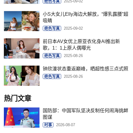
绝色写真
2025-09-02
小S大女儿Elly海边大解放，“爆乳露腰”超
吸睛
绝色写真
2025-09-02
前日本AV女优上原亚衣化身AI推出新
歌，1：1上原人偶曝光
绝色写真
2025-08-26
钟欣潼状态重返巅峰，晒超性感三点式照
绝色写真
2025-08-26
热门文章
国防部：中国军队坚决反制任何闹海挑衅
图谋
时事
2026-08-07