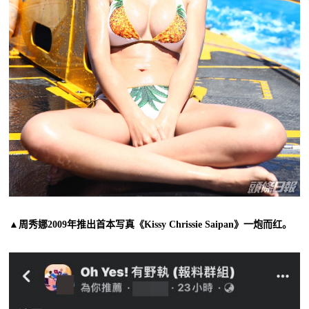
▲周秀娜2009年推出首本写真《Kissy Chrissie Saipan》一炮而红。