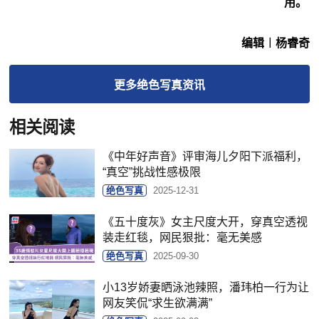
用。
编辑︱杨睿奇
更多
绝色写真
资讯
相关阅读
《中年好声音》评审海儿夕阳下派福利，
“真空”挑战性感极限
绝色写真
2025-12-31
《五十度灰》女主尺度大开，穿真空透视
装走红毯，网民狠批：毫无美感
绝色写真
2025-09-30
小13岁娇妻晒泳池辣照，潘玮柏一行为让
网友笑侃“求生欲满满”