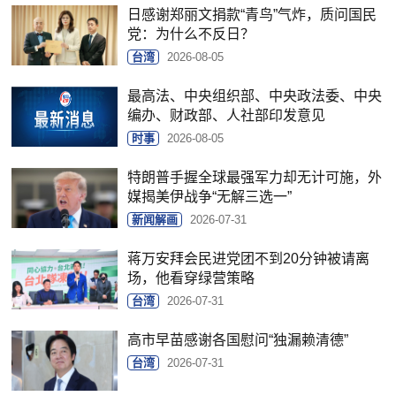
日感谢郑丽文捐款“青鸟”气炸，质问国民
党：为什么不反日？
台湾
2026-08-05
最高法、中央组织部、中央政法委、中央
编办、财政部、人社部印发意见
时事
2026-08-05
特朗普手握全球最强军力却无计可施，外
媒揭美伊战争“无解三选一”
新闻解画
2026-07-31
蒋万安拜会民进党团不到20分钟被请离
场，他看穿绿营策略
台湾
2026-07-31
高市早苗感谢各国慰问“独漏赖清德”
台湾
2026-07-31