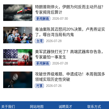
特朗普刚停火，伊朗为何反而主动开战？
专家揭背后算计
新闻解画
2026-07-30
毒油案陈其迈怒问20%决策，卢秀燕证实
了，曝台湾当局有内鬼
台湾
2026-07-28
美军武器快打光了？高端武器库存告急，
专家最怕一事发生
新闻解画
2026-07-28
攻破世界级难题、申遗成功！本周我国多
领域实现历史性突破
时事
2026-07-26
关于我们
网站地图
诚聘英才
联系方式