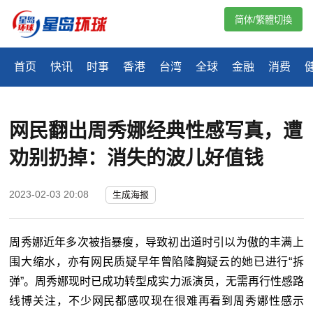
简体/繁體切換
首页
快讯
时事
香港
台湾
全球
金融
消费
网民翻出周秀娜经典性感写真，遭
劝别扔掉：消失的波儿好值钱
2023-02-03 20:08
生成海报
周秀娜近年多次被指暴瘦，导致初出道时引以为傲的丰满上
围大缩水，亦有网民质疑早年曾陷隆胸疑云的她已进行“拆
弹”。周秀娜现时已成功转型成实力派演员，无需再行性感路
线博关注，不少网民都感叹现在很难再看到周秀娜性感示