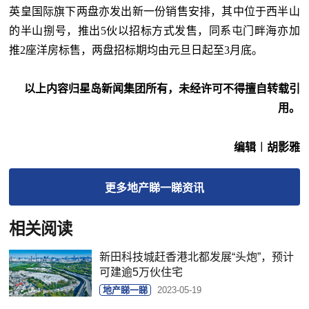
英皇国际旗下两盘亦发出新一份销售安排，其中位于西半山
的半山捌号，推出5伙以招标方式发售，同系屯门畔海亦加
推2座洋房标售，两盘招标期均由元旦日起至3月底。
以上内容归星岛新闻集团所有，未经许可不得擅自转载引
用。
编辑︱胡影雅
更多
地产睇一睇
资讯
相关阅读
新田科技城赶香港北都发展“头炮”，预计
可建逾5万伙住宅
地产睇一睇
2023-05-19