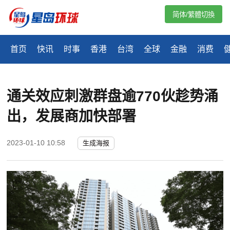
简体/繁體切換
首页
快讯
时事
香港
台湾
全球
金融
消费
通关效应刺激群盘逾770伙趁势涌
出，发展商加快部署
2023-01-10 10:58
生成海报