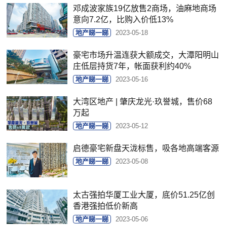
邓成波家族19亿放售2商场，油麻地商场
意向7.2亿，比购入价低13%
地产睇一睇
2023-05-18
豪宅市场升温连获大额成交，大潭阳明山
庄低层持货7年，帐面获利约40%
地产睇一睇
2023-05-16
大湾区地产 | 肇庆龙光·玖誉城，售价68
万起
地产睇一睇
2023-05-12
启德豪宅新盘天泷标售，吸各地高端客源
地产睇一睇
2023-05-08
太古强拍华厦工业大厦，底价51.25亿创
香港强拍低价新高
地产睇一睇
2023-05-06