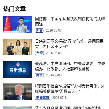
热门文章
国防部：中国军队坚决反制任何闹海挑衅
图谋
时事
2026-08-07
日感谢郑丽文捐款“青鸟”气炸，质问国民
党：为什么不反日？
台湾
2026-08-05
最高法、中央组织部、中央政法委、中央
编办、财政部、人社部印发意见
时事
2026-08-05
特朗普手握全球最强军力却无计可施，外
媒揭美伊战争“无解三选一”
新闻解画
2026-07-31
蒋万安拜会民进党团不到20分钟被请离