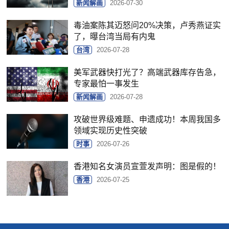
新闻解画
2026-07-30
毒油案陈其迈怒问20%决策，卢秀燕证实
了，曝台湾当局有内鬼
台湾
2026-07-28
美军武器快打光了？高端武器库存告急，
专家最怕一事发生
新闻解画
2026-07-28
攻破世界级难题、申遗成功！本周我国多
领域实现历史性突破
时事
2026-07-26
香港知名女演员宣萱发声明：图是假的！
香港
2026-07-25