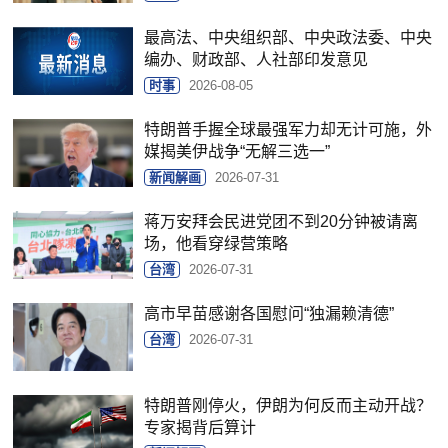
最高法、中央组织部、中央政法委、中央
编办、财政部、人社部印发意见
时事
2026-08-05
特朗普手握全球最强军力却无计可施，外
媒揭美伊战争“无解三选一”
新闻解画
2026-07-31
蒋万安拜会民进党团不到20分钟被请离
场，他看穿绿营策略
台湾
2026-07-31
高市早苗感谢各国慰问“独漏赖清德”
台湾
2026-07-31
特朗普刚停火，伊朗为何反而主动开战？
专家揭背后算计