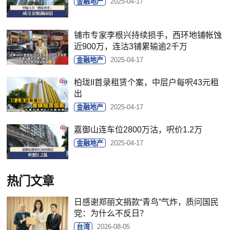
金融地产
2025-04-17
铺市专家李根兴持续损手，西环地铺帐蚀
近900万，连沽3铺累输逾2千万
金融地产
2025-04-17
柏珑II首录租赁个案，中层户每呎43元租
出
金融地产
2025-04-17
嘉御山连车位2800万沽，呎价1.2万
金融地产
2025-04-17
热门文章
日感谢郑丽文捐款“青鸟”气炸，质问国民
党：为什么不反日？
台湾
2026-08-05