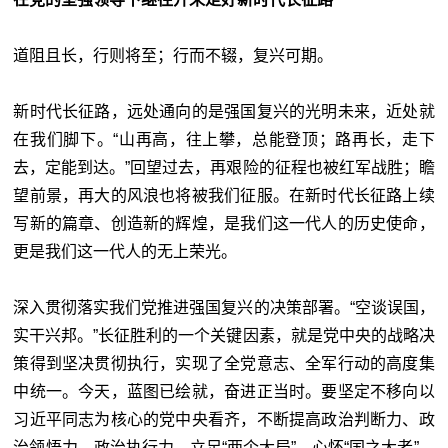
道阻且长，行则将至；行而不辍，复兴可期。
新时代长征路，远处通向的是强国复兴的光明未来，近处就
在我们脚下。“山再高，往上攀，总能登顶；路再长，走下
去，定能到达。”回望过去，再艰险的征程也被红军战胜；瞻
望前景，再大的风浪也将被我们征服。在新时代长征路上续
写新的篇章、创造新的辉煌，是我们这一代人的历史使命，
更是我们这一代人的无上荣光。
深入贯彻落实我们党推进强国复兴的决策部署。“空谈误国，
实干兴邦。”长征胜利的一个关键因素，就是党中央的战略决
策得到坚决贯彻执行，实现了全党意志、全军行动的高度集
中统一。今天，蓝图已绘就，奋进正当时。要坚定不移向以
习近平同志为核心的党中央看齐，不断提高政治判断力、政
治领悟力、政治执行力，立足“两个大局”，心怀“国之大者”，