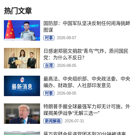
热门文章
国防部：中国军队坚决反制任何闹海挑衅
图谋
时事
2026-08-07
日感谢郑丽文捐款“青鸟”气炸，质问国民
党：为什么不反日？
台湾
2026-08-05
最高法、中央组织部、中央政法委、中央
编办、财政部、人社部印发意见
时事
2026-08-05
特朗普手握全球最强军力却无计可施，外
媒揭美伊战争“无解三选一”
新闻解画
2026-07-31
蒋万安拜会民进党团不到20分钟被请离