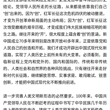
结论。党领导人民所走的长征路，从来都是依靠我们自己
“创”出来的。因为“创”，红军长征这次危机四伏的被动撤退，
才变为开创革命新局面的主动布局；因为“创”，红军长征这
次饱受磨难的艰辛历程，才变成我们伟大民族柳暗花明的新
生之路。继往开来的“开”，很大程度上蕴含着“创”的意涵。新
中国成立70多年来特别是改革开放40多年来，正是依靠党和
人民自己的创造和开拓，我们才成功开辟出中国式现代化新
道路，实现了人类历史上前所未有的大变革。必须看到，面
临新征程上党内和党外的、国内和国际的、传统和非传统
的、人类社会和自然界的各种风险挑战，只有继往开来走好
新时代长征路，继续解放思想、实事求是、敢闯敢试、锐意
创新，才能把中国式现代化不断推向前进。
进一步完善人类文明新形态的必然要求。100年来，中国共
产党领导人民在不断赶考的征程中书写了中华民族几千年历
史上最恢宏的史诗，铸就了人类文明发展史上的不朽传奇，