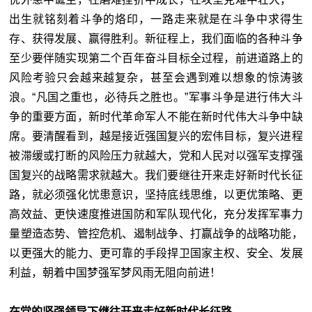
出生就铭刻着斗争的烙印，一路走来就是在斗争中求得生
存、获得发展、赢得胜利。新征程上，我们面临的各种斗争
至少要伴随实现第二个百年奋斗目标全过程，前进道路上的
风险考验只会越来越复杂，甚至会遇到难以想象的惊涛骇
浪。“凡国之重也，必待兵之胜也。”军事斗争是进行伟大斗
争的重要方面，新时代革命军人不能在新时代伟大斗争中缺
席。要清醒看到，越是接近强国复兴的宏伟目标，复兴进程
被滞缓或打断的风险压力就越大，党和人民对以强军支撑强
国复兴的战略需求就越大。我们要继往开来走好新时代长征
路，就必须强化忧患意识，坚持底线思维，以更优策略、更
高效益、更快速度推进国防和军队现代化，充分发挥军事力
量塑造态势、管控危机、遏制战争、打赢战争的战略功能，
以更强大的能力、更可靠的手段捍卫国家主权、安全、发展
利益，朝着中国梦强军梦风雨无阻向前进！
在党的坚强领导下继往开来走好新时代长征路