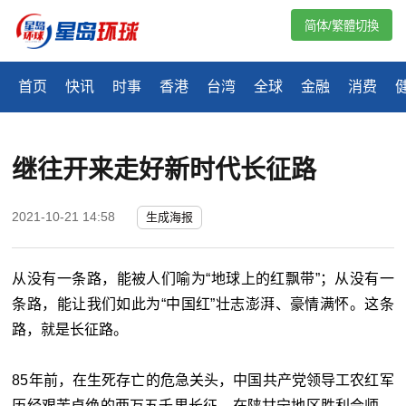
简体/繁體切換
首页
快讯
时事
香港
台湾
全球
金融
消费
继往开来走好新时代长征路
2021-10-21 14:58
生成海报
从没有一条路，能被人们喻为“地球上的红飘带”；从没有一
条路，能让我们如此为“中国红”壮志澎湃、豪情满怀。这条
路，就是长征路。
85年前，在生死存亡的危急关头，中国共产党领导工农红军
历经艰苦卓绝的两万五千里长征，在陕甘宁地区胜利会师，