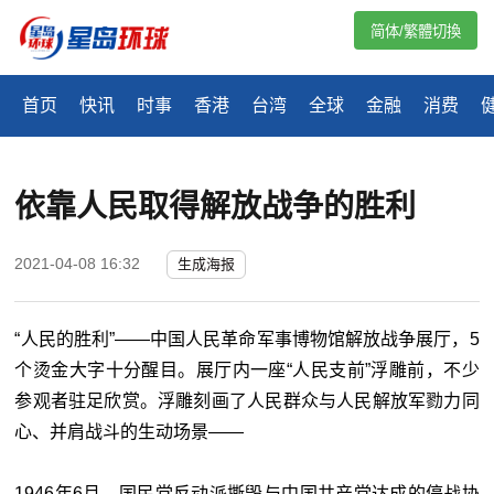
简体/繁體切換
首页
快讯
时事
香港
台湾
全球
金融
消费
依靠人民取得解放战争的胜利
2021-04-08 16:32
生成海报
“人民的胜利”——中国人民革命军事博物馆解放战争展厅，5
个烫金大字十分醒目。展厅内一座“人民支前”浮雕前，不少
参观者驻足欣赏。浮雕刻画了人民群众与人民解放军勠力同
心、并肩战斗的生动场景——
1946年6月，国民党反动派撕毁与中国共产党达成的停战协