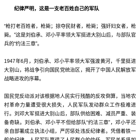
纪律严明，这是一支老百姓自己的军队
“枪打老百姓者，枪毙；掠夺民财者，枪毙；强奸妇女者，枪
毙。”这是刘伯承、邓小平率领大军挺进大别山后，与部队官
兵的“约法三章”。
1947年6月，刘伯承、邓小平率领大军强渡黄河，千里挺进
大别山，将战争引向国民党统治区，揭开了中国人民解放军
战略进攻的序幕。
国民党反动派对该根据地人民实行残酷的反攻倒算，当地农
村革命力量遭受很大损失，人民军队发动群众工作极难进
行。刘邓大军挺进大别山后，部队供给困难、减员严重、装
备奇缺。刘伯承、邓小平不但给部队“约法三章”，邓小平还
亲自部署成立执法小组，严厉惩处违反纪律者。凭借着铁一
般的纪律，人民军队赢得了人民群众的信任，军民关系坚如