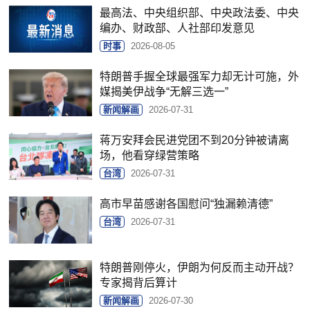
最高法、中央组织部、中央政法委、中央
编办、财政部、人社部印发意见
时事
2026-08-05
特朗普手握全球最强军力却无计可施，外
媒揭美伊战争“无解三选一”
新闻解画
2026-07-31
蒋万安拜会民进党团不到20分钟被请离
场，他看穿绿营策略
台湾
2026-07-31
高市早苗感谢各国慰问“独漏赖清德”
台湾
2026-07-31
特朗普刚停火，伊朗为何反而主动开战？
专家揭背后算计
新闻解画
2026-07-30