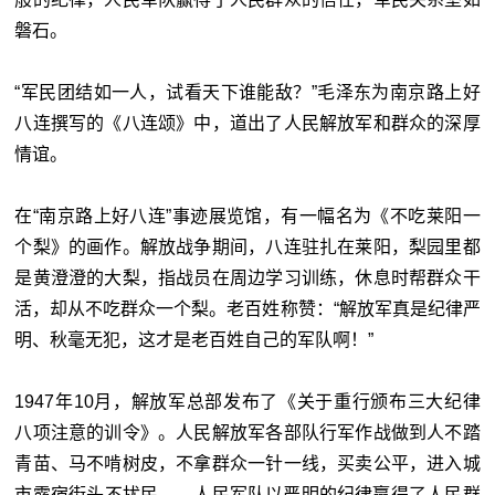
磐石。
“军民团结如一人，试看天下谁能敌？”毛泽东为南京路上好
八连撰写的《八连颂》中，道出了人民解放军和群众的深厚
情谊。
在“南京路上好八连”事迹展览馆，有一幅名为《不吃莱阳一
个梨》的画作。解放战争期间，八连驻扎在莱阳，梨园里都
是黄澄澄的大梨，指战员在周边学习训练，休息时帮群众干
活，却从不吃群众一个梨。老百姓称赞：“解放军真是纪律严
明、秋毫无犯，这才是老百姓自己的军队啊！”
1947年10月，解放军总部发布了《关于重行颁布三大纪律
八项注意的训令》。人民解放军各部队行军作战做到人不踏
青苗、马不啃树皮，不拿群众一针一线，买卖公平，进入城
市露宿街头不扰民……人民军队以严明的纪律赢得了人民群