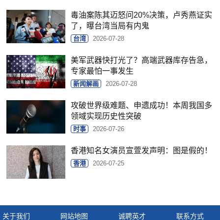
毒油案陈其迈怒问20%决策，卢秀燕证实
了，曝台湾当局有内鬼
台湾
2026-07-28
美军武器快打光了？高端武器库存告急，
专家最怕一事发生
新闻解画
2026-07-28
攻破世界级难题、申遗成功！本周我国多
领域实现历史性突破
时事
2026-07-26
香港知名女演员宣萱发声明：图是假的！
香港
2026-07-25
关于我们
网站地图
诚聘英才
联系方式