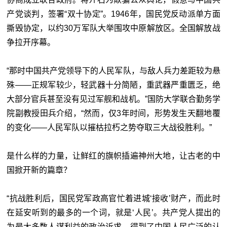
产党谈判，签署“双十协定”。1946年，国民党反动派单方面
撕毁协定，以约30万军队大举围攻中原解放区。全国解放战
争拉开序幕。
“那时中国共产党领导下的人民军队，与敌人兵力差距较为悬
殊——正规军较少，轻武器十分简陋，重武器严重匮乏，绝
大部分官兵甚至没有见过军舰和战机。”国防大学联合勤务学
院副教授田兵介绍，“然而，仅3年时间，形势发生天翻地覆
的变化——人民军队以摧枯拉朽之势夺取三大战役胜利。”
是什么样的力量，让鲜红的旗帜插遍神州大地，让古老的中
国掀开新的篇章？
“抗战胜利后，国民党军政高官忙着进城‘接收’财产，而此时
在延安听到的最多的一个词，就是‘人民’。共产党人提出的
为最大多数人谋利益的政治诉求，得到了中国人民广泛的认