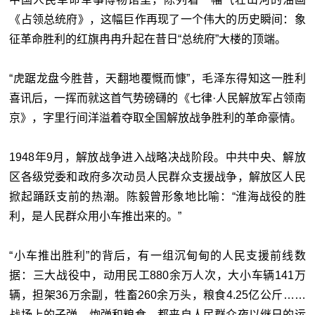
《占领总统府》，这幅巨作再现了一个伟大的历史瞬间：象
征革命胜利的红旗冉冉升起在昔日“总统府”大楼的顶端。
“虎踞龙盘今胜昔，天翻地覆慨而慷”，毛泽东得知这一胜利
喜讯后，一挥而就这首气势磅礴的《七律·人民解放军占领南
京》，字里行间洋溢着夺取全国解放战争胜利的革命豪情。
1948年9月，解放战争进入战略决战阶段。中共中央、解放
区各级党委和政府多次动员人民群众支援战争，解放区人民
掀起踊跃支前的热潮。陈毅曾形象地比喻：“淮海战役的胜
利，是人民群众用小车推出来的。”
“小车推出胜利”的背后，有一组沉甸甸的人民支援前线数
据：三大战役中，动用民工880余万人次，大小车辆141万
辆，担架36万余副，牲畜260余万头，粮食4.25亿公斤……
战场上的子弹、炮弹和粮食，都来自人民群众夜以继日的运