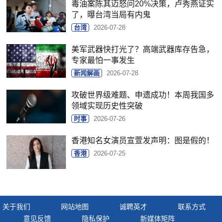
毒油案陈其迈怒问20%决策，卢秀燕证实
了，曝台湾当局有内鬼
台湾
2026-07-28
美军武器快打光了？高端武器库存告急，
专家最怕一事发生
新闻解画
2026-07-28
攻破世界级难题、申遗成功！本周我国多
领域实现历史性突破
时事
2026-07-26
香港知名女演员宣萱发声明：图是假的！
香港
2026-07-25
关于我们
网站地图
诚聘英才
联系方式
意见反馈
隐私保护
新媒体矩阵