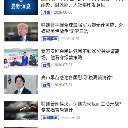
编办、财政部、人社部印发意见
时事
2026-08-05
特朗普手握全球最强军力却无计可施，外
媒揭美伊战争“无解三选一”
新闻解画
2026-07-31
蒋万安拜会民进党团不到20分钟被请离
场，他看穿绿营策略
台湾
2026-07-31
高市早苗感谢各国慰问“独漏赖清德”
台湾
2026-07-31
特朗普刚停火，伊朗为何反而主动开战？
专家揭背后算计
新闻解画
2026-07-30