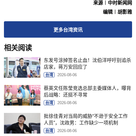
来源︱中时新闻网
编辑︱胡影雅
更多
台湾
资讯
相关阅读
东发号涂掉签名止血！沈伯洋呼吁别追杀
店家，蒋万安回应了
台湾
2026-08-06
蔡英文任陈莹竞选总部主委媒体人，曝背
后战略：还挺不寻常
台湾
2026-08-06
批徐佳青对当局的威胁“不逊于安全工作
人员”，沈政男：工作缺少一项机制
台湾
2026-08-06