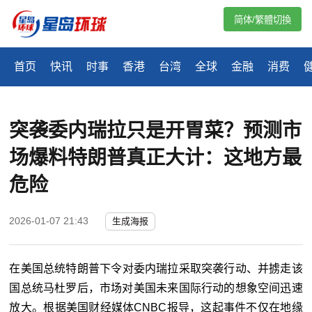
简体/繁體切換
首页
快讯
时事
香港
台湾
全球
金融
消费
突袭委内瑞拉只是开胃菜？预测市
场爆料特朗普真正大计：这地方最
危险
2026-01-07 21:43
生成海报
在美国总统
特朗普
下令对委内瑞拉采取突袭行动、并掳走该
国总统马杜罗后，市场对美国未来国际行动的想象空间迅速
放大。根据美国财经媒体CNBC报导，这起事件不仅在地缘