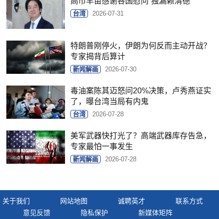
高市早苗感谢各国慰问“独漏赖清德”
台湾
2026-07-31
特朗普刚停火，伊朗为何反而主动开战？
专家揭背后算计
新闻解画
2026-07-30
毒油案陈其迈怒问20%决策，卢秀燕证实
了，曝台湾当局有内鬼
台湾
2026-07-28
美军武器快打光了？高端武器库存告急，
专家最怕一事发生
新闻解画
2026-07-28
关于我们
网站地图
诚聘英才
联系方式
意见反馈
隐私保护
新媒体矩阵