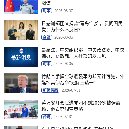
图谋
时事
2026-08-07
日感谢郑丽文捐款“青鸟”气炸，质问国民
党：为什么不反日？
台湾
2026-08-05
最高法、中央组织部、中央政法委、中央
编办、财政部、人社部印发意见
时事
2026-08-05
特朗普手握全球最强军力却无计可施，外
媒揭美伊战争“无解三选一”
新闻解画
2026-07-31
蒋万安拜会民进党团不到20分钟被请离
场，他看穿绿营策略
台湾
2026-07-31