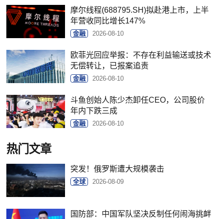
摩尔线程(688795.SH)拟赴港上市，上半
年营收同比增长147%
金融
2026-08-10
欧菲光回应举报：不存在利益输送或技术
无偿转让，已报案追责
金融
2026-08-10
斗鱼创始人陈少杰卸任CEO，公司股价
年内下跌三成
金融
2026-08-10
热门文章
突发！俄罗斯遭大规模袭击
全球
2026-08-09
国防部：中国军队坚决反制任何闹海挑衅