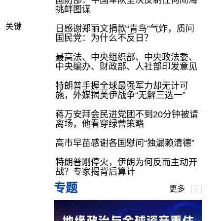
国防部：中国军队坚决反制任何闹海
挑衅图谋
，关键
日感谢郑丽文捐款“青鸟”气炸，质问
国民党：为什么不反日？
最高法、中央组织部、中央政法委、
中央编办、财政部、人社部印发意见
特朗普手握全球最强军力却无计可
施，外媒揭美伊战争“无解三选一”
蒋万安拜会民进党团不到20分钟被请
离场，他看穿绿营策略
高市早苗感谢各国慰问“独漏赖清德”
特朗普刚停火，伊朗为何反而主动开
战？专家揭背后算计
专题
更多