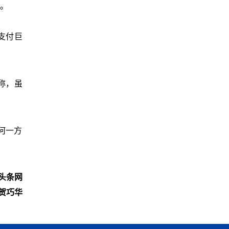
议。
支付巨
称，虽
何一方
头条网
贺巧华