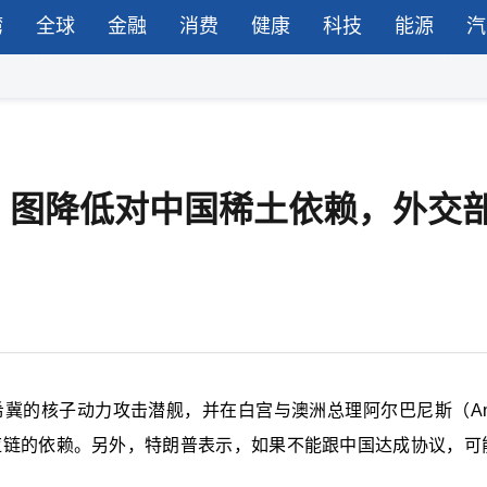
湾
全球
金融
消费
健康
科技
能源
汽
，图降低对中国稀土依赖，外交
希冀的核子动力攻击潜舰，并在白宫与澳洲总理
阿尔巴尼斯
（An
供应链的依赖。另外，
特朗普表示，如果不能跟中国达成协议，可