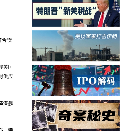
合“美
艘美国
时供应
建造潜舰
布。特