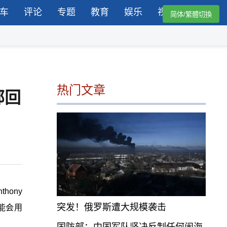
车
评论
专题
教育
娱乐
视频
简体/繁體切換
热门文章
部回
thony
突发！俄罗斯遭大规模袭击
能会用