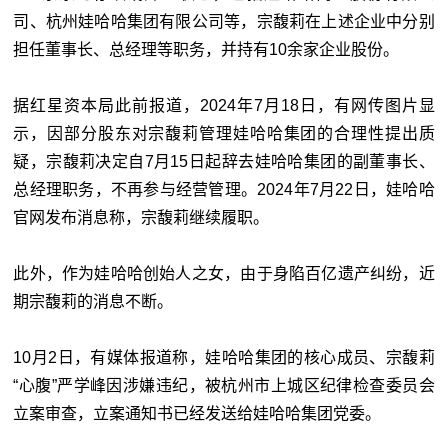
司、杭州娃哈哈集团有限公司等，宗馥莉在上述企业中分别
担任董事长、总经理等职务，并持有10余家企业股份。
据红星资本局此前报道，2024年7月18日，有网传图片显
示，因部分股东对宗馥莉管理娃哈哈集团的合理性提出质
疑，宗馥莉决定自7月15日起辞去娃哈哈集团的副董事长、
总经理职务，不再参与经营管理。2024年7月22日，娃哈哈
官网发布消息称，宗馥莉继续履职。
此外，作为娃哈哈创始人之女，由于身陷百亿遗产纠纷，近
期宗馥莉的消息不断。
10月2日，有媒体报道称，娃哈哈集团的核心成员、宗馥莉
“心腹”严学峰因涉嫌违纪，被杭州市上城区纪律检查委员会
立案审查，立案通知书已经发送给娃哈哈集团党委。