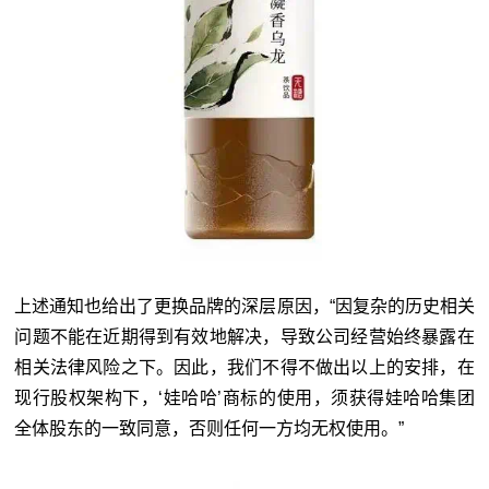
上述通知也给出了更换品牌的深层原因，“因复杂的历史相关
问题不能在近期得到有效地解决，导致公司经营始终暴露在
相关法律风险之下。因此，我们不得不做出以上的安排，在
现行股权架构下，‘娃哈哈’商标的使用，须获得娃哈哈集团
全体股东的一致同意，否则任何一方均无权使用。”