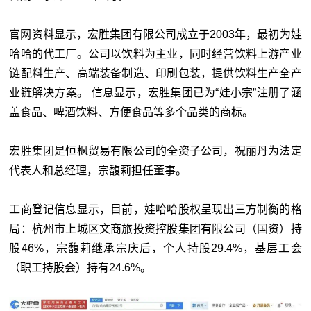
官网资料显示，宏胜集团有限公司成立于2003年，最初为娃
哈哈的代工厂。公司以饮料为主业，同时经营饮料上游产业
链配料生产、高端装备制造、印刷包装，提供饮料生产全产
业链解决方案。 信息显示，宏胜集团已为“娃小宗”注册了涵
盖食品、啤酒饮料、方便食品等多个品类的商标。
宏胜集团是恒枫贸易有限公司的全资子公司，祝丽丹为法定
代表人和总经理，宗馥莉担任董事。
工商登记信息显示，目前，娃哈哈股权呈现出三方制衡的格
局：杭州市上城区文商旅投资控股集团有限公司（国资）持
股46%，宗馥莉继承宗庆后，个人持股29.4%，基层工会
（职工持股会）持有24.6%。