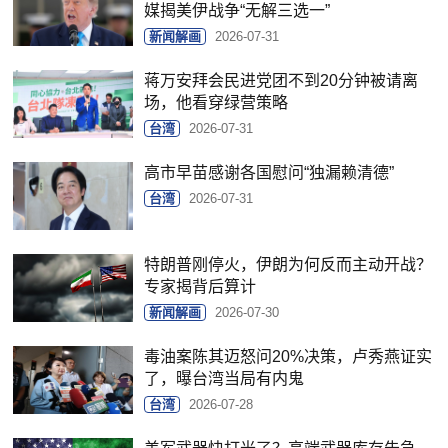
媒揭美伊战争“无解三选一”
新闻解画
2026-07-31
蒋万安拜会民进党团不到20分钟被请离
场，他看穿绿营策略
台湾
2026-07-31
高市早苗感谢各国慰问“独漏赖清德”
台湾
2026-07-31
特朗普刚停火，伊朗为何反而主动开战？
专家揭背后算计
新闻解画
2026-07-30
毒油案陈其迈怒问20%决策，卢秀燕证实
了，曝台湾当局有内鬼
台湾
2026-07-28