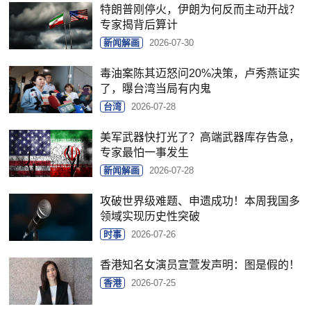
特朗普刚停火，伊朗为何反而主动开战？
专家揭背后算计
新闻解画
2026-07-30
毒油案陈其迈怒问20%决策，卢秀燕证实
了，曝台湾当局有内鬼
台湾
2026-07-28
美军武器快打光了？高端武器库存告急，
专家最怕一事发生
新闻解画
2026-07-28
攻破世界级难题、申遗成功！本周我国多
领域实现历史性突破
时事
2026-07-26
香港知名女演员宣萱发声明：图是假的！
香港
2026-07-25