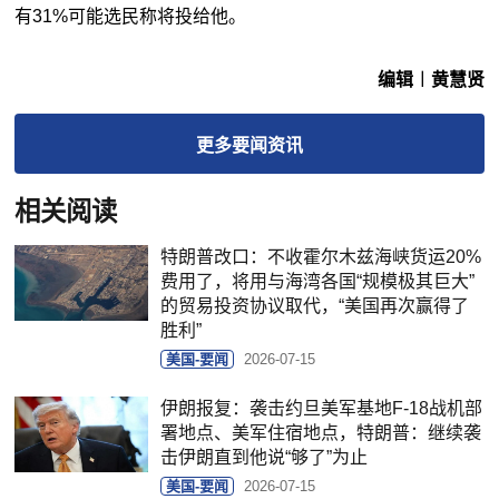
有31%可能选民称将投给他。
编辑︱黄慧贤
更多
要闻
资讯
相关阅读
特朗普改口：不收霍尔木兹海峡货运20%
费用了，将用与海湾各国“规模极其巨大”
的贸易投资协议取代，“美国再次赢得了
胜利”
美国-要闻
2026-07-15
伊朗报复：袭击约旦美军基地F-18战机部
署地点、美军住宿地点，特朗普：继续袭
击伊朗直到他说“够了”为止
美国-要闻
2026-07-15