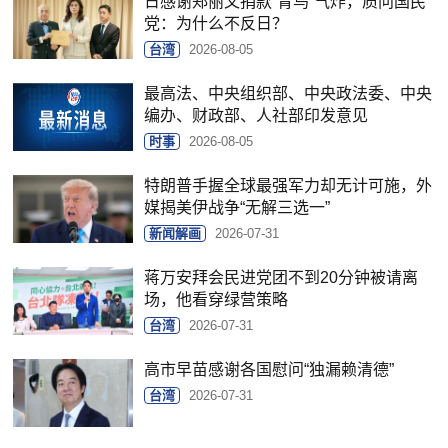
日感谢郑丽文捐款“青鸟”气炸，质问国民
党：为什么不反日？
台湾
2026-08-05
最高法、中央组织部、中央政法委、中央
编办、财政部、人社部印发意见
时事
2026-08-05
特朗普手握全球最强军力却无计可施，外
媒揭美伊战争“无解三选一”
新闻解画
2026-07-31
蒋万安拜会民进党团不到20分钟被请离
场，他看穿绿营策略
台湾
2026-07-31
高市早苗感谢各国慰问“独漏赖清德”
台湾
2026-07-31