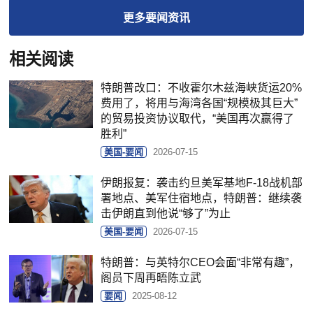
更多
要闻
资讯
相关阅读
特朗普改口：不收霍尔木兹海峡货运20%
费用了，将用与海湾各国“规模极其巨大”
的贸易投资协议取代，“美国再次赢得了
胜利”
美国-要闻
2026-07-15
伊朗报复：袭击约旦美军基地F-18战机部
署地点、美军住宿地点，特朗普：继续袭
击伊朗直到他说“够了”为止
美国-要闻
2026-07-15
特朗普：与英特尔CEO会面“非常有趣”，
阁员下周再晤陈立武
要闻
2025-08-12