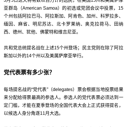
3月5日这天将有数以百万计的选民，在美国15州和美属萨摩
亚群岛（American Samoa）的初选或党团会议中投票，15
个州包括阿拉巴马、阿拉斯加、阿肯色、加州、科罗拉多、
缅因、麻省、明尼苏达、北卡罗莱纳、奥克拉荷马、田纳
西、德州、犹他、佛蒙特和维吉尼亚。
共和党总统提名战在上述15个州登场；民主党则在除了阿拉
斯加以外的14个州以及美属萨摩亚举行。
党代表票有多少张？
每场提名战的“党代表”（delegates）票会根据当地投票结果
来分配给得票最高的参选人。参选人的党代表票必须达到一
定门槛，才能在夏季登场的全国代表大会上正式获得提名，
以候选人身分角逐11月大选。