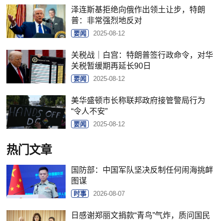
泽连斯基拒绝向俄作出领土让步，特朗
普：非常强烈地反对
要闻
2025-08-12
关税战｜白宫：特朗普签行政命令，对华
关税暂缓期再延长90日
要闻
2025-08-12
美华盛顿市长称联邦政府接管警局行为
“令人不安”
要闻
2025-08-12
热门文章
国防部：中国军队坚决反制任何闹海挑衅
图谋
时事
2026-08-07
日感谢郑丽文捐款“青鸟”气炸，质问国民