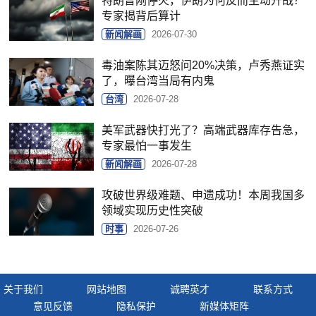
特朗普刚停火，伊朗为何反而主动开战？
专家揭背后算计
新闻解画
2026-07-30
毒油案陈其迈怒问20%决策，卢秀燕证实
了，曝台湾当局有内鬼
台湾
2026-07-28
美军武器快打光了？高端武器库存告急，
专家最怕一事发生
新闻解画
2026-07-28
攻破世界级难题、申遗成功！本周我国多
领域实现历史性突破
时事
2026-07-26
关于我们
网站地图
诚聘英才
联系方式
意见反馈
隐私保护
新媒体矩阵