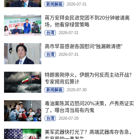
新闻解画
2026-07-31
蒋万安拜会民进党团不到20分钟被请离
场，他看穿绿营策略
台湾
2026-07-31
高市早苗感谢各国慰问“独漏赖清德”
台湾
2026-07-31
特朗普刚停火，伊朗为何反而主动开战？
专家揭背后算计
新闻解画
2026-07-30
毒油案陈其迈怒问20%决策，卢秀燕证实
了，曝台湾当局有内鬼
台湾
2026-07-28
美军武器快打光了？高端武器库存告急，
专家最怕一事发生