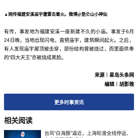
▲网传福建安溪庙宇遭雷击着火。微博@昆仑山小神仙
有传，事发地为福建安溪一座新建不久的小庙。事发于6月
24日晚，当地出现闪电，直劈庙宇，建筑瞬间起火。之后，
有人发现庙宇屋顶被击穿，部份结构曾被烧过，而里面供奉
的“四大天王”亦被烧成黑脸。
来源︱星岛头条网
编辑︱胡影雅
更多
时事
资讯
相关阅读
台风“白海豚”逼近，上海轮渡全线停运、