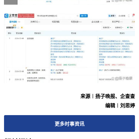
来源︱扬子晚报、企查查
编辑︱刘思婷
更多
时事
资讯