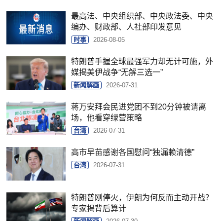
最高法、中央组织部、中央政法委、中央
编办、财政部、人社部印发意见
时事
2026-08-05
特朗普手握全球最强军力却无计可施，外
媒揭美伊战争“无解三选一”
新闻解画
2026-07-31
蒋万安拜会民进党团不到20分钟被请离
场，他看穿绿营策略
台湾
2026-07-31
高市早苗感谢各国慰问“独漏赖清德”
台湾
2026-07-31
特朗普刚停火，伊朗为何反而主动开战？
专家揭背后算计