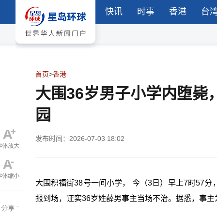
快讯
时事
香港
台
首页
>
香港
大围36岁男子小学内堕毙
园
发布时间：2026-07-03 18:02
大围积福街
38
号一间小学， 今（
3
日）早上
7
时
57
分
报到场，证实
36
岁姓薛男事主当场不治。据悉，事主