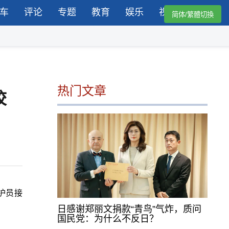
车
评论
专题
教育
娱乐
视频
简体/繁體切換
热门文章
校
护员接
日感谢郑丽文捐款“青鸟”气炸，质问
国民党：为什么不反日？