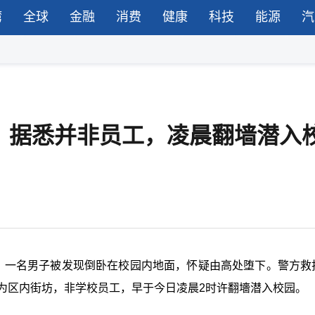
湾
全球
金融
消费
健康
科技
能源
汽
，据悉并非员工，凌晨翻墙潜入
，一名男子被发现倒卧在校园内地面，怀疑由高处堕下。警方救
为区内街坊，非学校员工，早于今日凌晨
2
时许翻墻潜入校园。