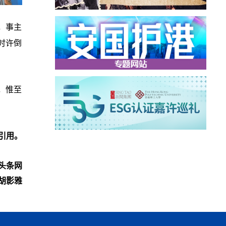
，事主
时许倒
，惟至
引用。
头条网
胡影雅