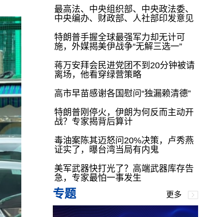
最高法、中央组织部、中央政法委、
中央编办、财政部、人社部印发意见
特朗普手握全球最强军力却无计可
施，外媒揭美伊战争“无解三选一”
蒋万安拜会民进党团不到20分钟被请
离场，他看穿绿营策略
高市早苗感谢各国慰问“独漏赖清德”
特朗普刚停火，伊朗为何反而主动开
战？专家揭背后算计
毒油案陈其迈怒问20%决策，卢秀燕
证实了，曝台湾当局有内鬼
美军武器快打光了？高端武器库存告
急，专家最怕一事发生
专题
更多