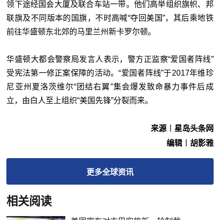
领下途经国会大厦及联合车站一带。他们高举组织旗帜、邦
联旗及不同版本的国旗，不时高喊“夺回美国”，其后乘地铁
前往华盛顿东北郊的马里兰州新卡罗尔顿。
华盛顿大都会警察局发言人表示，警方正监察“爱国者阵线”
受宪法第一修正案保障的活动。“爱国者阵线”于2017年维珍
尼亚州夏洛茨维尔“团结右翼”集会爆发致命暴力事件后成
立，由白人至上组织“美国先锋”分裂而来。
来源︱星岛头条网
编辑︱胡影雅
更多
全球
资讯
相关阅读