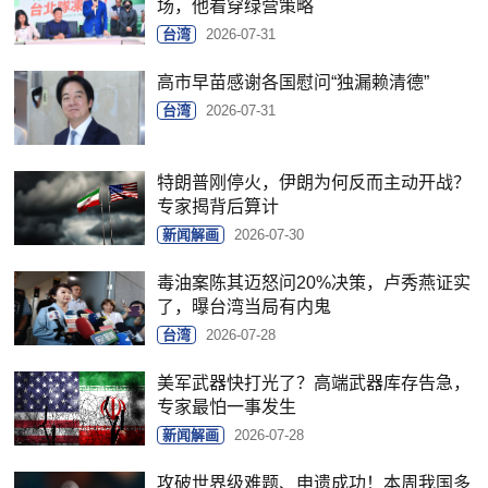
场，他看穿绿营策略
台湾
2026-07-31
高市早苗感谢各国慰问“独漏赖清德”
台湾
2026-07-31
特朗普刚停火，伊朗为何反而主动开战？
专家揭背后算计
新闻解画
2026-07-30
毒油案陈其迈怒问20%决策，卢秀燕证实
了，曝台湾当局有内鬼
台湾
2026-07-28
美军武器快打光了？高端武器库存告急，
专家最怕一事发生
新闻解画
2026-07-28
攻破世界级难题、申遗成功！本周我国多