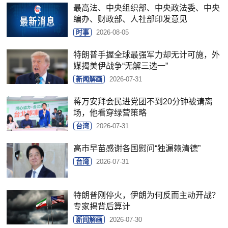
最高法、中央组织部、中央政法委、中央
编办、财政部、人社部印发意见
时事
2026-08-05
特朗普手握全球最强军力却无计可施，外
媒揭美伊战争“无解三选一”
新闻解画
2026-07-31
蒋万安拜会民进党团不到20分钟被请离
场，他看穿绿营策略
台湾
2026-07-31
高市早苗感谢各国慰问“独漏赖清德”
台湾
2026-07-31
特朗普刚停火，伊朗为何反而主动开战？
专家揭背后算计
新闻解画
2026-07-30