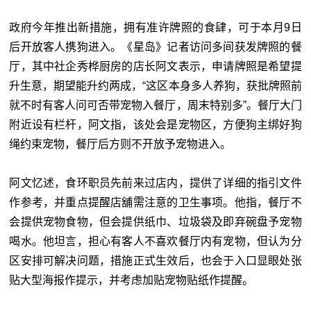
政府今年推出新措施，拥有准许牌照的食肆，可于本月9日
后开放客人携狗进入。《星岛》记者访问多间获发牌照的餐
厅，其中社企秀桦厨房的店长阿文表示，申请牌照是希望提
升生意，期望能升约两成，“这区本身多人养狗，获批牌照前
就不时有客人问可否带宠物入餐厅，周末特别多
”
。餐厅大门
附近设有栏杆，阿文指，该处会是宠物区，方便狗主绑好狗
绳约束宠物，餐厅后方则不开放予宠物进入。
阿文忆述，食环职员先前来过店内，提供了详细的指引文件
作参考，并重点提醒店舖需注意的卫生事项。他指，餐厅不
会提供宠物食物，但会提供纸巾、垃圾袋及即弃碗盘予宠物
喝水。他坦言，担心有客人不喜欢餐厅内有宠物，但认为分
区安排可解决问题，措施正式生效后，也会于入口显眼处张
贴大型海报作提示，并考虑加贴宠物贴纸作提醒。