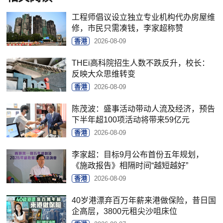
工程师倡议设立独立专业机构代办房屋维
修，市民只需凑钱，李家超称赞
香港
2026-08-09
THEi高科院招生人数不跌反升，校长：
反映大众思维转变
香港
2026-08-09
陈茂波：盛事活动带动人流及经济，预告
下半年超100项活动将带来59亿元
香港
2026-08-09
李家超：目标9月公布首份五年规划，
《施政报告》相隔时间“越短越好”
香港
2026-08-09
40岁港漂弃百万年薪来港做保险，昔日国
企高层，3800元租尖沙咀床位