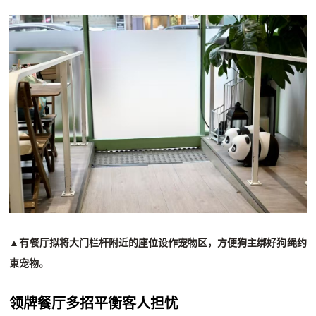
▲
有餐厅拟将大门栏杆附近的座位设作宠物区，方便狗主绑好狗绳约
束宠物。
领牌餐厅多招平衡客人担忧