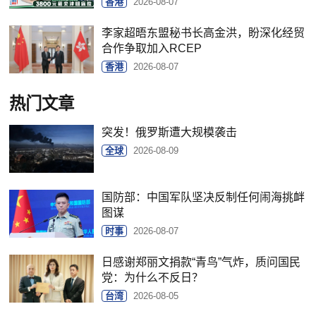
香港
2026-08-07
李家超晤东盟秘书长高金洪，盼深化经贸
合作争取加入RCEP
香港
2026-08-07
热门文章
突发！俄罗斯遭大规模袭击
全球
2026-08-09
国防部：中国军队坚决反制任何闹海挑衅
图谋
时事
2026-08-07
日感谢郑丽文捐款“青鸟”气炸，质问国民
党：为什么不反日？
台湾
2026-08-05