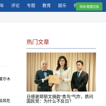
车
评论
专题
教育
娱乐
视频
简体/繁體切換
热门文章
霍尔木
日感谢郑丽文捐款“青鸟”气炸，质问
极其危
国民党：为什么不反日？