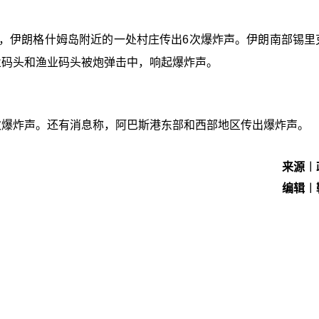
息，伊朗格什姆岛附近的一处村庄传出6次爆炸声。伊朗南部锡里
业码头和渔业码头被炮弹击中，响起爆炸声。
次爆炸声。还有消息称，阿巴斯港东部和西部地区传出爆炸声。
来源︱
编辑︱