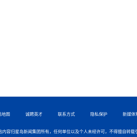
站地图
诚聘英才
联系方式
隐私保护
新媒体
站内容归星岛新闻集团所有，任何单位以及个人未经许可，不得擅自转载