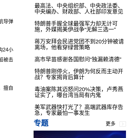
最高法、中央组织部、中央政法委、
中央编办、财政部、人社部印发意见
航导弹
特朗普手握全球最强军力却无计可
施，外媒揭美伊战争“无解三选一”
蒋万安拜会民进党团不到20分钟被请
离场，他看穿绿营策略
24小
高市早苗感谢各国慰问“独漏赖清德”
船被击
特朗普刚停火，伊朗为何反而主动开
战？专家揭背后算计
，擅自
毒油案陈其迈怒问20%决策，卢秀燕
证实了，曝台湾当局有内鬼
美军武器快打光了？高端武器库存告
急，专家最怕一事发生
专题
更多