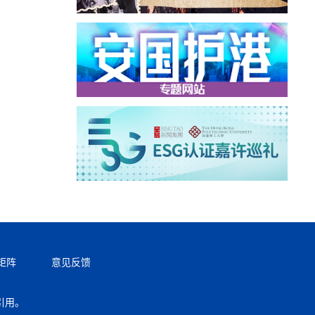
矩阵
意见反馈
引用。
返回顶部