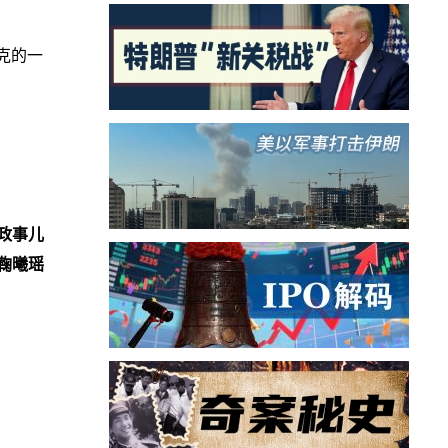
克的一
政事儿
鞠曦瑶