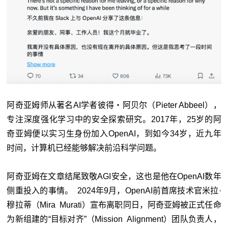
阿奇亚姆师从著名AI学者彼得・阿贝尔（Pieter Abbeel），
专注深度强化学习中的安全探索研究。2017年，25岁的阿
奇亚姆便以实习生身份加入OpenAI，到如今34岁，近九年
时间，计算机已经能够解决前沿科学问题。
阿奇亚姆在文章结尾致敬AGI安全，这也是他在OpenAI数年
侧重投入的事情。 2024年9月，OpenAI前首席技术官米拉·
穆拉蒂（Mira Murati）宣布离职同日，阿奇亚姆被正式任命
为新组建的“目标对齐”（Mission Alignment）团队负责人，