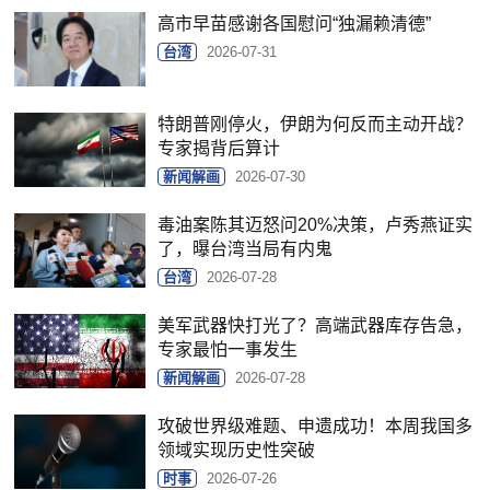
高市早苗感谢各国慰问“独漏赖清德”
台湾
2026-07-31
特朗普刚停火，伊朗为何反而主动开战？
专家揭背后算计
新闻解画
2026-07-30
毒油案陈其迈怒问20%决策，卢秀燕证实
了，曝台湾当局有内鬼
台湾
2026-07-28
美军武器快打光了？高端武器库存告急，
专家最怕一事发生
新闻解画
2026-07-28
攻破世界级难题、申遗成功！本周我国多
领域实现历史性突破
时事
2026-07-26