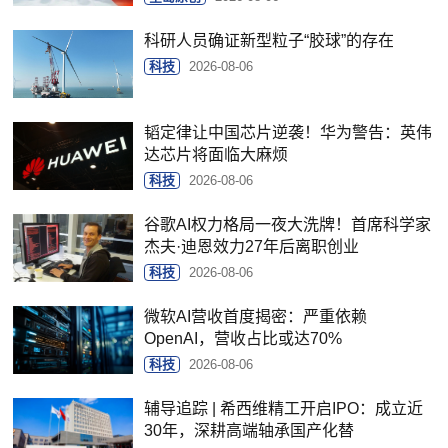
科研人员确证新型粒子“胶球”的存在
科技
2026-08-06
韬定律让中国芯片逆袭！华为警告：英伟
达芯片将面临大麻烦
科技
2026-08-06
谷歌AI权力格局一夜大洗牌！首席科学家
杰夫·迪恩效力27年后离职创业
科技
2026-08-06
微软AI营收首度揭密：严重依赖
OpenAI，营收占比或达70%
科技
2026-08-06
辅导追踪 | 希西维精工开启IPO：成立近
30年，深耕高端轴承国产化替