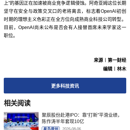
上”的基因正在加速被商业竞争逻辑侵蚀。阿奇亚姆这位长期
坚守在安全与政策交叉口的老将离去，标志着OpenAI初创
时期的理想主义色彩正在全方位向成熟商业科技公司转型。
目前，OpenAI尚未公布是否会有人接替首席未来学家这一
职位。
来源︱​第一财经
编辑︱林木
更多
科技
资讯
相关阅读
聚辰股份赴港IPO：靠“打新”平滑业绩，
陈作涛半年套现10亿
星岛原创
2026-08-06