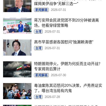
媒揭美伊战争“无解三选一”
新闻解画
2026-07-31
蒋万安拜会民进党团不到20分钟被请离
场，他看穿绿营策略
台湾
2026-07-31
高市早苗感谢各国慰问“独漏赖清德”
台湾
2026-07-31
特朗普刚停火，伊朗为何反而主动开战？
专家揭背后算计
新闻解画
2026-07-30
毒油案陈其迈怒问20%决策，卢秀燕证实
了，曝台湾当局有内鬼
台湾
2026-07-28