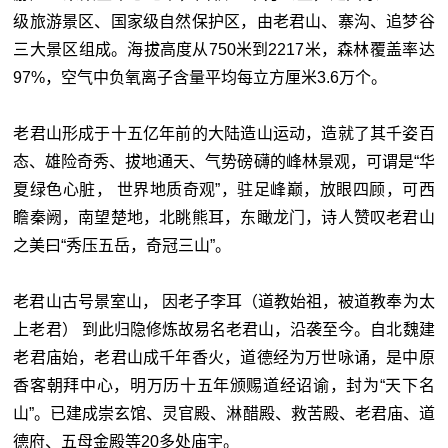
级旅游景区、国家级自然保护区，由老君山、寨沟、追梦谷
三大景区组成。海拔高度从750米到2217米，森林覆盖率达
97%，空气中负氧离子含量平均每立方厘米3.6万个。
老君山形成于十五亿年前的大陆造山运动，造就了其千姿百
态、雄险奇秀、拔地通天、气势磅礴的峰林景观，可谓是“华
夏绿色心脏， 世界地质奇观”，驻足峰巅，放眼四顾，可西
瞻秦阙，南望楚地，北眺熊耳，东瞰龙门，诗人赞叹老君山
之美曰“秀压五岳，奇冠三山”。
老君山古号景室山， 因老子李耳（道教始祖，被道教奉为太
上老君） 到此归隐修炼故易名老君山，沿袭至今。自北魏建
老君庙始，老君山成千年香火，道德经为万世咏诵，是中原
香客朝拜中心，明万历十五年颁赐道经诏谕，封为“天下名
山”。已建成崇玄馆、灵官殿、淋醋殿、救苦殿、老君庙、道
德府、五母金殿等20多处庙宇。