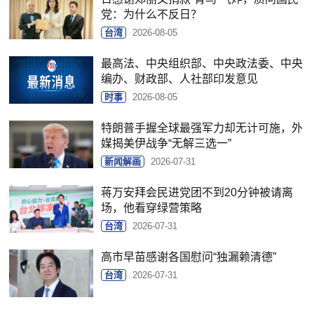
党：为什么不反日？
台湾
2026-08-05
最高法、中央组织部、中央政法委、中央
编办、财政部、人社部印发意见
时事
2026-08-05
特朗普手握全球最强军力却无计可施，外
媒揭美伊战争“无解三选一”
新闻解画
2026-07-31
蒋万安拜会民进党团不到20分钟被请离
场，他看穿绿营策略
台湾
2026-07-31
高市早苗感谢各国慰问“独漏赖清德”
台湾
2026-07-31