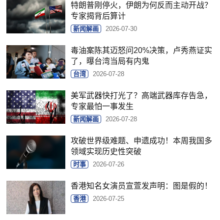
特朗普刚停火，伊朗为何反而主动开战？
专家揭背后算计
新闻解画
2026-07-30
毒油案陈其迈怒问20%决策，卢秀燕证实
了，曝台湾当局有内鬼
台湾
2026-07-28
美军武器快打光了？高端武器库存告急，
专家最怕一事发生
新闻解画
2026-07-28
攻破世界级难题、申遗成功！本周我国多
领域实现历史性突破
时事
2026-07-26
香港知名女演员宣萱发声明：图是假的！
香港
2026-07-25