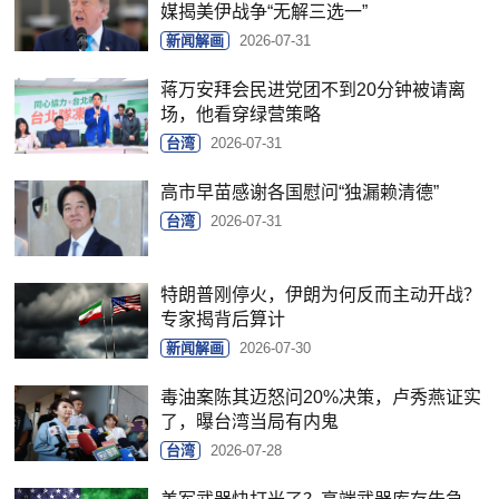
媒揭美伊战争“无解三选一”
新闻解画
2026-07-31
蒋万安拜会民进党团不到20分钟被请离
场，他看穿绿营策略
台湾
2026-07-31
高市早苗感谢各国慰问“独漏赖清德”
台湾
2026-07-31
特朗普刚停火，伊朗为何反而主动开战？
专家揭背后算计
新闻解画
2026-07-30
毒油案陈其迈怒问20%决策，卢秀燕证实
了，曝台湾当局有内鬼
台湾
2026-07-28