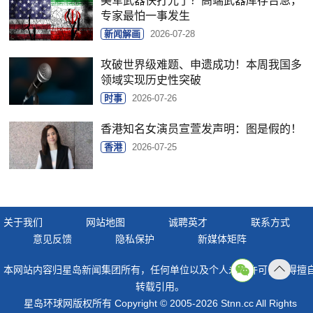
美军武器快打光了？高端武器库存告急，
专家最怕一事发生
新闻解画
2026-07-28
攻破世界级难题、申遗成功！本周我国多
领域实现历史性突破
时事
2026-07-26
香港知名女演员宣萱发声明：图是假的！
香港
2026-07-25
关于我们
网站地图
诚聘英才
联系方式
意见反馈
隐私保护
新媒体矩阵
本网站内容归星岛新闻集团所有，任何单位以及个人未经许可，不得擅
返回
转载引用。
顶部
星岛环球网版权所有 Copyright © 2005-2026 Stnn.cc All Rights