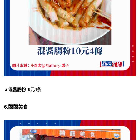
▲混酱肠粉10元4条
6.囍囍美食