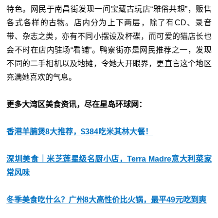
特色。网民于南昌街发现一间宝藏古玩店“雅俗共想”，贩售
各式各样的古物。店内分为上下两层，除了有CD、录音
带、杂志之类，亦有不同小摆设及杯碟，而可爱的猫店长也
会不时在店内驻场“看铺”。鸭寮街亦是网民推荐之一，发现
不同的二手相机以及地摊，令她大开眼界，更直言这个地区
充满她喜欢的气息。
更多大湾区美食资讯，尽在星岛环球网：
香港羊腩煲8大推荐，$384吃米其林大餐！
深圳美食｜米芝莲星级名厨小店，Terra Madre意大利菜家
常风味
冬季美食吃什么？广州8大高性价比火锅，最平49元吃到爽