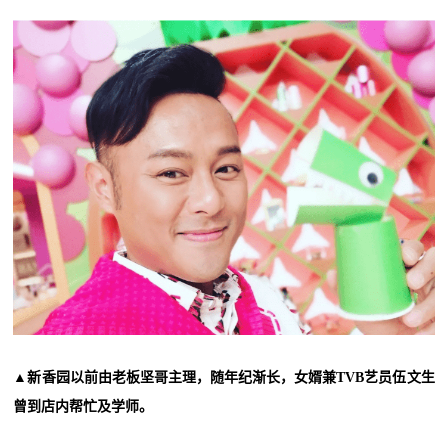
▲新香园以前由老板坚哥主理，随年纪渐长，女婿兼TVB艺员伍文生
曾到店内帮忙及学师。