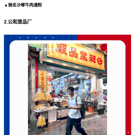
▲驰名沙嗲牛肉通粉
2.公和荳品厂