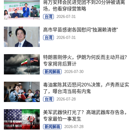
蒋万安拜会民进党团不到20分钟被请离
场，他看穿绿营策略
台湾
2026-07-31
高市早苗感谢各国慰问“独漏赖清德”
台湾
2026-07-31
特朗普刚停火，伊朗为何反而主动开战？
专家揭背后算计
新闻解画
2026-07-30
毒油案陈其迈怒问20%决策，卢秀燕证实
了，曝台湾当局有内鬼
台湾
2026-07-28
美军武器快打光了？高端武器库存告急，
专家最怕一事发生
新闻解画
2026-07-28