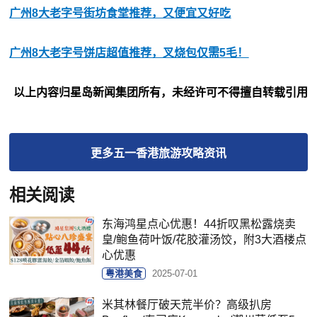
广州8大老字号街坊食堂推荐，又便宜又好吃
广州8大老字号饼店超值推荐，叉烧包仅需5毛！
以上内容归星岛新闻集团所有，未经许可不得擅自转载引用
更多
五一香港旅游攻略
资讯
相关阅读
东海鸿星点心优惠！44折叹黑松露烧卖
皇/鲍鱼荷叶饭/花胶灌汤饺，附3大酒楼点
心优惠
粤港美食
2025-07-01
米其林餐厅破天荒半价？高级扒房