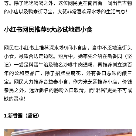
等。除了吃吃喝喝之外，这位网民更在南昌街一间出售古物
的小店以及鸭寮街寻宝，大赞非常喜欢深水埗的生活气息！
小红书网民推荐9大必试地道小食
网民在小红书上推荐深水埗9间小食店，当中不乏地道街头
小食，最适合边走边吃。短片中，她率先介绍在新香园（坚
记）一尝足料蛋牛治及驰名沙嗲牛肉通粉，再推荐创立逾百
年的公和荳品厂，除了招牌豆腐花，还有香口惹味的酿三
宝。网民大力推荐合益泰小食，作为米芝莲推荐小店，价钱
亲民之外，远近驰名的肠粉入口软滑，而“混酱”更是不可或
缺的灵魂！
1.新香园（坚记）