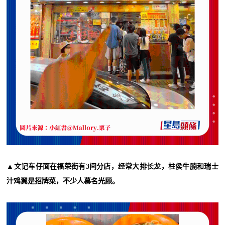
▲文记车仔面在福荣街有3间分店，经常大排长龙，柱侯牛腩和瑞士
汁鸡翼是招牌菜，不少人慕名光顾。