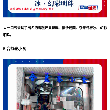
▲一口气尝试了出名的雪糕芒果斑戟、擂沙汤圆、杂果杯杯冰、幻彩
明珠。
5.合益泰小食