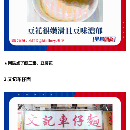
▲网民点了酿三宝、豆腐花
3.文记车仔面