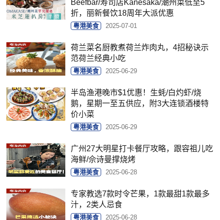
Beefbar/寿司店Kanesaka/潮州菜低至5
折，丽新餐饮18周年大派优惠
粤港美食
2025-07-01
荷兰菜名厨教煮荷兰炸肉丸，4招秘诀示
范荷兰经典小吃
粤港美食
2025-06-29
半岛渔港晚市$1优惠！生蚝/白灼虾/烧
鹅，星期一至五供应，附3大连锁酒楼特
价小菜
粤港美食
2025-06-29
广州27大明星打卡餐厅攻略，跟容祖儿吃
海鲜/佘诗曼撑烧烤
粤港美食
2025-06-28
专家教选7款时令芒果，1款最甜1款最多
汁，2类人忌食
粤港美食
2025-06-28