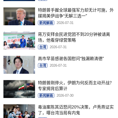
特朗普手握全球最强军力却无计可施，外
媒揭美伊战争“无解三选一”
新闻解画
2026-07-31
蒋万安拜会民进党团不到20分钟被请离
场，他看穿绿营策略
台湾
2026-07-31
高市早苗感谢各国慰问“独漏赖清德”
台湾
2026-07-31
特朗普刚停火，伊朗为何反而主动开战？
专家揭背后算计
新闻解画
2026-07-30
毒油案陈其迈怒问20%决策，卢秀燕证实
了，曝台湾当局有内鬼