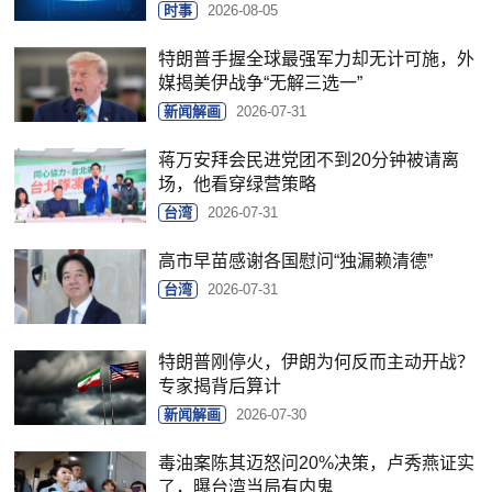
时事
2026-08-05
特朗普手握全球最强军力却无计可施，外
媒揭美伊战争“无解三选一”
新闻解画
2026-07-31
蒋万安拜会民进党团不到20分钟被请离
场，他看穿绿营策略
台湾
2026-07-31
高市早苗感谢各国慰问“独漏赖清德”
台湾
2026-07-31
特朗普刚停火，伊朗为何反而主动开战？
专家揭背后算计
新闻解画
2026-07-30
毒油案陈其迈怒问20%决策，卢秀燕证实
了，曝台湾当局有内鬼