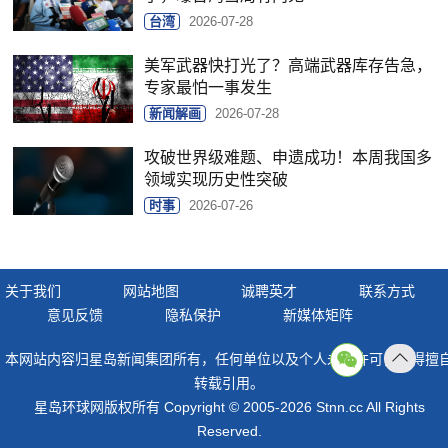
台湾
2026-07-28
美军武器快打光了？高端武器库存告急，
专家最怕一事发生
新闻解画
2026-07-28
攻破世界级难题、申遗成功！本周我国多
领域实现历史性突破
时事
2026-07-26
关于我们
网站地图
诚聘英才
联系方式
意见反馈
隐私保护
新媒体矩阵
本网站内容归星岛新闻集团所有，任何单位以及个人未经许可，不得擅
返回
转载引用。
顶部
星岛环球网版权所有 Copyright © 2005-2026 Stnn.cc All Rights
Reserved.