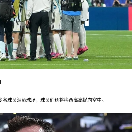
利
多名球员泪洒球场，球员们还将梅西高高抛向空中。