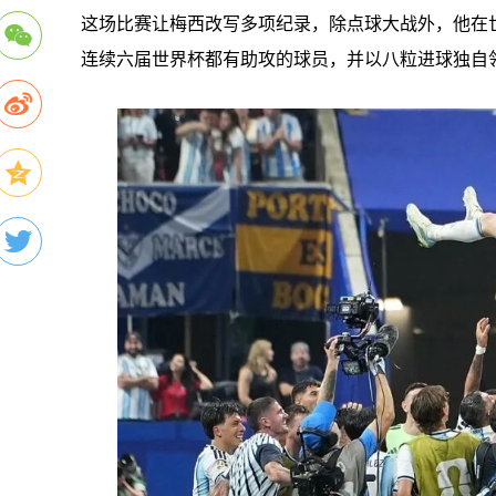
这场比赛让梅西改写多项纪录，除点球大战外，他在
连续六届世界杯都有助攻的球员，并以八粒进球独自