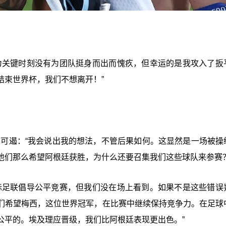
为关键时刻没有为团队挺身而出而愧疚，但幸运的是我攻入了扳
结束世界杯，我们不想离开！”
不可遏：“我会说出我的想法，不管后果如何。这显然是一场被操
他们那么希望阿根廷获胜，为什么还要召集我们这些球队来参赛？
际足联倡导公平竞赛，但我们没在场上看到。如果不是这些错误
们希望梅西，这位世界冠军，在比赛中继续保持竞争力。在足球
公平的。埃及理应晋级，我们比阿根廷表现更出色。”