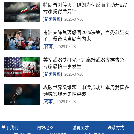
特朗普刚停火，伊朗为何反而主动开战？
专家揭背后算计
新闻解画
2026-07-30
毒油案陈其迈怒问20%决策，卢秀燕证实
了，曝台湾当局有内鬼
台湾
2026-07-28
美军武器快打光了？高端武器库存告急，
专家最怕一事发生
新闻解画
2026-07-28
攻破世界级难题、申遗成功！本周我国多
领域实现历史性突破
时事
2026-07-26
关于我们
网站地图
诚聘英才
联系方式