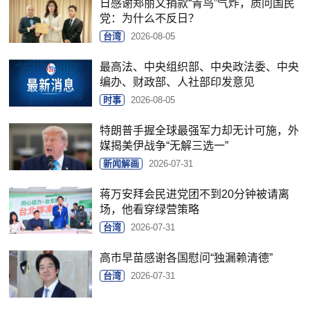
日感谢郑丽文捐款“青鸟”气炸，质问国民
党：为什么不反日？
台湾
2026-08-05
最高法、中央组织部、中央政法委、中央
编办、财政部、人社部印发意见
时事
2026-08-05
特朗普手握全球最强军力却无计可施，外
媒揭美伊战争“无解三选一”
新闻解画
2026-07-31
蒋万安拜会民进党团不到20分钟被请离
场，他看穿绿营策略
台湾
2026-07-31
高市早苗感谢各国慰问“独漏赖清德”
台湾
2026-07-31