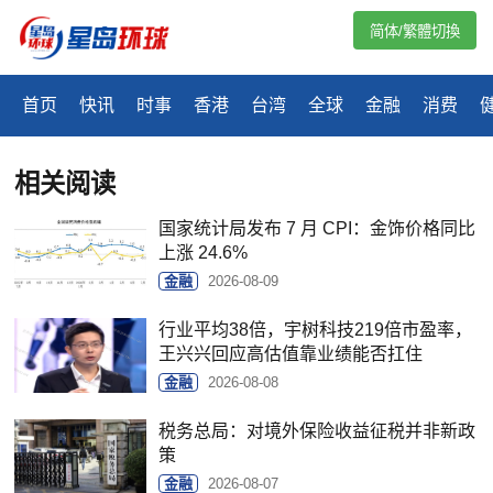
简体/繁體切換
首页
快讯
时事
香港
台湾
全球
金融
消费
相关阅读
国家统计局发布 7 月 CPI：金饰价格同比
上涨 24.6%
金融
2026-08-09
行业平均38倍，宇树科技219倍市盈率，
王兴兴回应高估值靠业绩能否扛住
金融
2026-08-08
税务总局：对境外保险收益征税并非新政
策
金融
2026-08-07