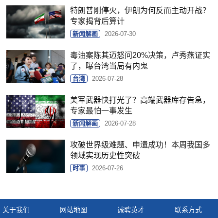
特朗普刚停火，伊朗为何反而主动开战？
专家揭背后算计
新闻解画
2026-07-30
毒油案陈其迈怒问20%决策，卢秀燕证实
了，曝台湾当局有内鬼
台湾
2026-07-28
美军武器快打光了？高端武器库存告急，
专家最怕一事发生
新闻解画
2026-07-28
攻破世界级难题、申遗成功！本周我国多
领域实现历史性突破
时事
2026-07-26
关于我们
网站地图
诚聘英才
联系方式