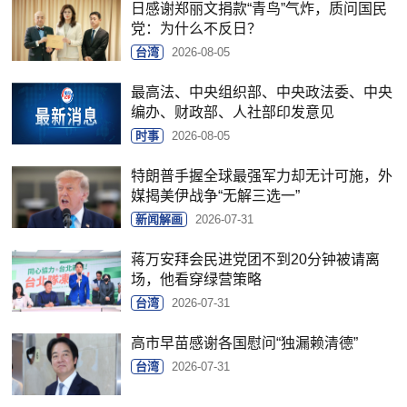
日感谢郑丽文捐款“青鸟”气炸，质问国民
党：为什么不反日？
台湾
2026-08-05
最高法、中央组织部、中央政法委、中央
编办、财政部、人社部印发意见
时事
2026-08-05
特朗普手握全球最强军力却无计可施，外
媒揭美伊战争“无解三选一”
新闻解画
2026-07-31
蒋万安拜会民进党团不到20分钟被请离
场，他看穿绿营策略
台湾
2026-07-31
高市早苗感谢各国慰问“独漏赖清德”
台湾
2026-07-31