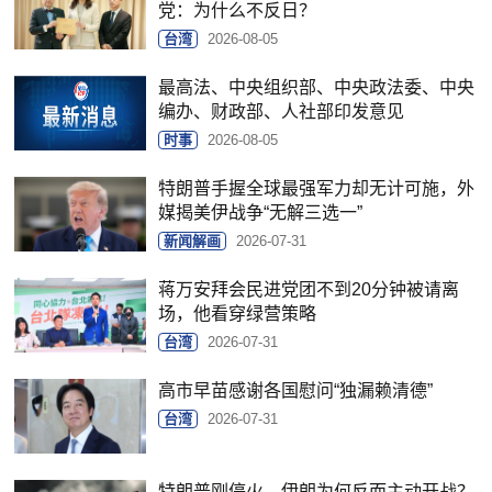
党：为什么不反日？
台湾
2026-08-05
最高法、中央组织部、中央政法委、中央
编办、财政部、人社部印发意见
时事
2026-08-05
特朗普手握全球最强军力却无计可施，外
媒揭美伊战争“无解三选一”
新闻解画
2026-07-31
蒋万安拜会民进党团不到20分钟被请离
场，他看穿绿营策略
台湾
2026-07-31
高市早苗感谢各国慰问“独漏赖清德”
台湾
2026-07-31
特朗普刚停火，伊朗为何反而主动开战？