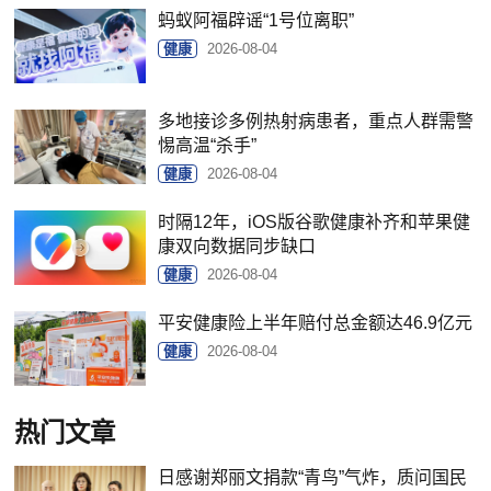
蚂蚁阿福辟谣“1号位离职”
健康
2026-08-04
多地接诊多例热射病患者，重点人群需警
惕高温“杀手”
健康
2026-08-04
时隔12年，iOS版谷歌健康补齐和苹果健
康双向数据同步缺口
健康
2026-08-04
平安健康险上半年赔付总金额达46.9亿元
健康
2026-08-04
热门文章
日感谢郑丽文捐款“青鸟”气炸，质问国民