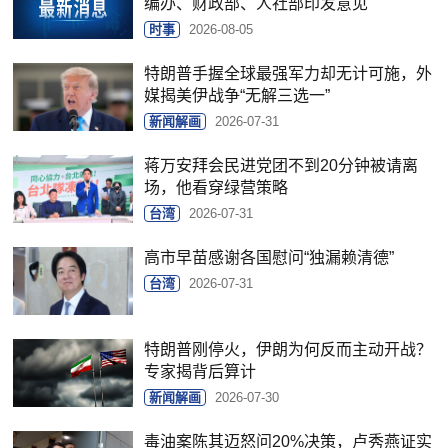
编办、财政部、人社部印发意见
时事
2026-08-05
特朗普手握全球最强军力却无计可施，外
媒揭美伊战争“无解三选一”
新闻解画
2026-07-31
蒋万安拜会民进党团不到20分钟被请离
场，他看穿绿营策略
台湾
2026-07-31
高市早苗感谢各国慰问“独漏赖清德”
台湾
2026-07-31
特朗普刚停火，伊朗为何反而主动开战？
专家揭背后算计
新闻解画
2026-07-30
毒油案陈其迈怒问20%决策，卢秀燕证实