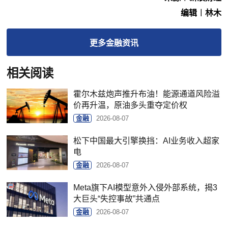
编辑︱林木
更多
金融
资讯
相关阅读
霍尔木兹炮声推升布油！能源通道风险溢
价再升温，原油多头重夺定价权
金融
2026-08-07
松下中国最大引擎换挡：AI业务收入超家
电
金融
2026-08-07
Meta旗下AI模型意外入侵外部系统，揭3
大巨头​“失控事故”共通点
金融
2026-08-07