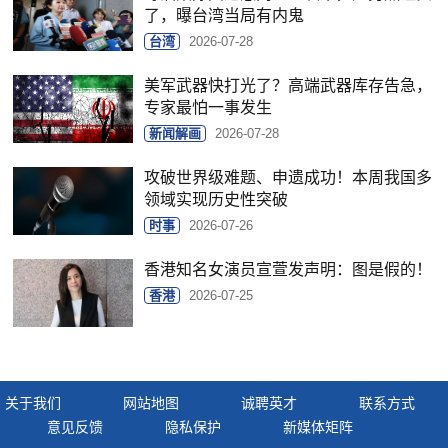
了，曝台湾当局有内鬼
台湾
2026-07-28
美军武器快打光了？高端武器库存告急，
专家最怕一事发生
新闻解画
2026-07-28
攻破世界级难题、申遗成功！本周我国多
领域实现历史性突破
时事
2026-07-26
香港知名女演员宣萱发声明：图是假的！
香港
2026-07-25
关于我们
网站地图
诚聘英才
联系方式
意见反馈
隐私保护
新媒体矩阵