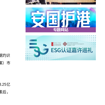
据灼识
方案）市
.25亿
因素后，