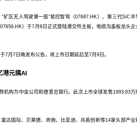
、“矿区无人驾驶第一股”易控智驾（07687.HK）、第三代SiC
（07656.HK）于7月8日正式登陆港交所主板，电缆沟盖板龙头
）于7月7日晚发布公告，将上市日期延后至7月9日。
亿港元搞AI
荐机构为中金公司和德意志银行。此次上市全球发售1993.83万
IC、富达国际、贝莱德、奔驰、比亚迪、兆易创新等14家头部产业