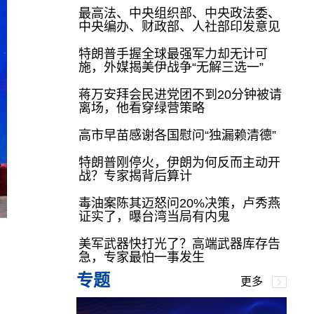
最高法、中央组织部、中央政法委、
中央编办、财政部、人社部印发意见
特朗普手握全球最强军力却无计可
施，外媒揭美伊战争“无解三选一”
蒋万安拜会民进党团不到20分钟被请
离场，他看穿绿营策略
高市早苗感谢各国慰问“独漏赖清德”
特朗普刚停火，伊朗为何反而主动开
战？专家揭背后算计
毒油案陈其迈怒问20%决策，卢秀燕
证实了，曝台湾当局有内鬼
美军武器快打光了？高端武器库存告
急，专家最怕一事发生
专题
更多