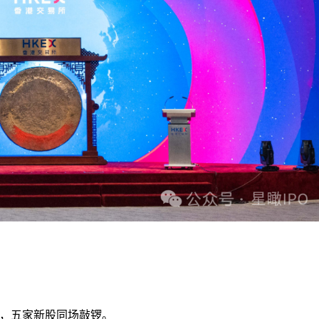
峰，五家新股同场敲锣。