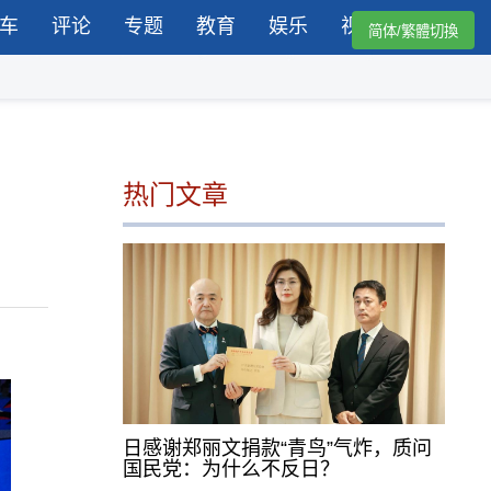
车
评论
专题
教育
娱乐
视频
简体/繁體切換
热门文章
日感谢郑丽文捐款“青鸟”气炸，质问
国民党：为什么不反日？