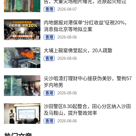
告，大量灾场相片曝光，还原起火经过
香港
2026-08-07
内地据报对港保单“分红收益”征税20%，
消息指北京等地拟立案
香港
2026-08-06
大埔上碗窰佛堂起火，20人疏散
香港
2026-08-06
尖沙咀渣打理财中心接获伪美钞，警拘57
岁内地男
香港
2026-08-06
沙田警区8.30起整合，田心分区纳入沙田
及马鞍山，提升警政效率
香港
2026-08-06