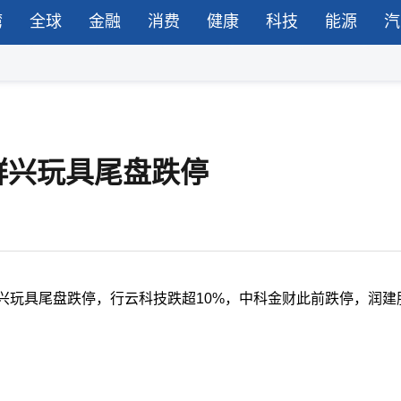
湾
全球
金融
消费
健康
科技
能源
汽
群兴玩具尾盘跌停
兴玩具尾盘跌停，行云科技跌超10%，中科金财此前跌停，润建