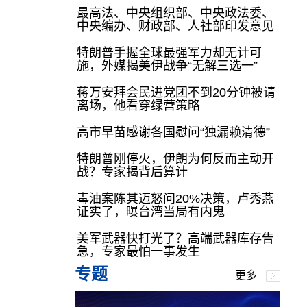
最高法、中央组织部、中央政法委、
中央编办、财政部、人社部印发意见
特朗普手握全球最强军力却无计可
施，外媒揭美伊战争“无解三选一”
蒋万安拜会民进党团不到20分钟被请
离场，他看穿绿营策略
高市早苗感谢各国慰问“独漏赖清德”
特朗普刚停火，伊朗为何反而主动开
战？专家揭背后算计
毒油案陈其迈怒问20%决策，卢秀燕
证实了，曝台湾当局有内鬼
美军武器快打光了？高端武器库存告
急，专家最怕一事发生
专题
更多