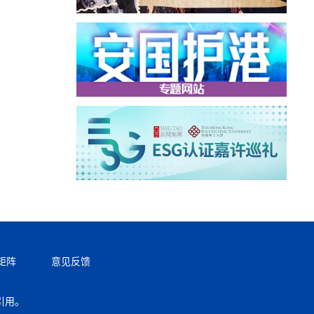
矩阵
意见反馈
引用。
返回顶部