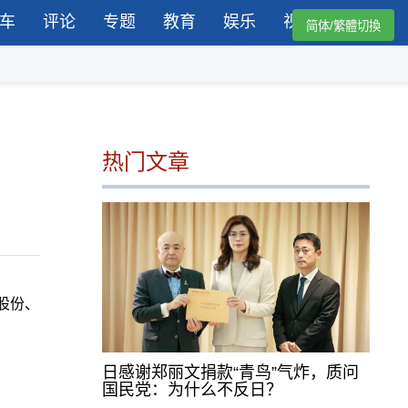
车
评论
专题
教育
娱乐
视频
简体/繁體切換
热门文章
股份、
日感谢郑丽文捐款“青鸟”气炸，质问
国民党：为什么不反日？