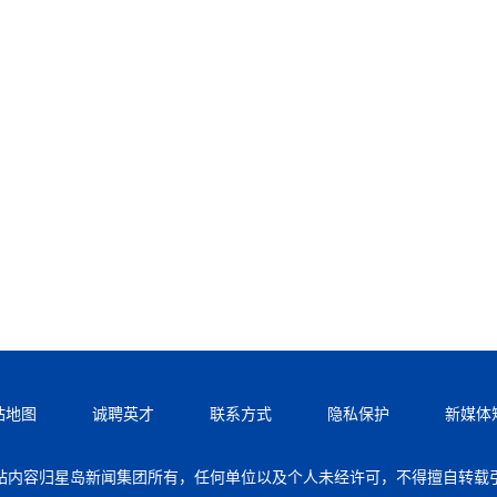
站地图
诚聘英才
联系方式
隐私保护
新媒体
站内容归星岛新闻集团所有，任何单位以及个人未经许可，不得擅自转载