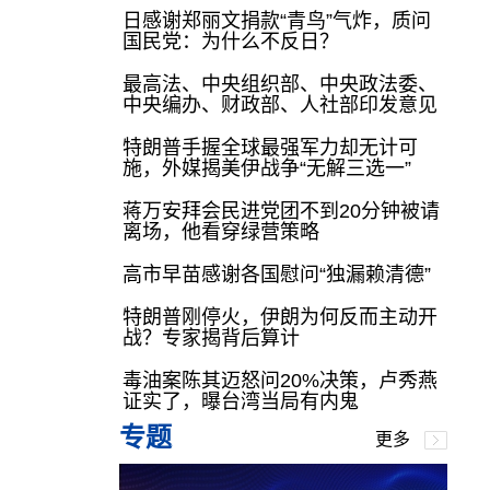
日感谢郑丽文捐款“青鸟”气炸，质问
国民党：为什么不反日？
最高法、中央组织部、中央政法委、
中央编办、财政部、人社部印发意见
特朗普手握全球最强军力却无计可
施，外媒揭美伊战争“无解三选一”
蒋万安拜会民进党团不到20分钟被请
离场，他看穿绿营策略
高市早苗感谢各国慰问“独漏赖清德”
特朗普刚停火，伊朗为何反而主动开
战？专家揭背后算计
毒油案陈其迈怒问20%决策，卢秀燕
证实了，曝台湾当局有内鬼
专题
更多