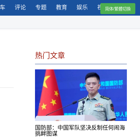
车
评论
专题
教育
娱乐
视频
简体/繁體切換
热门文章
国防部：中国军队坚决反制任何闹海
挑衅图谋