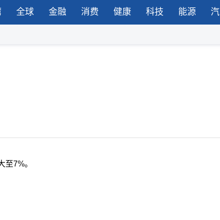
湾
全球
金融
消费
健康
科技
能源
汽
大至7%。