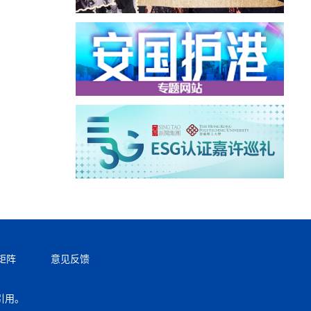
矩阵
意见反馈
引用。
返回顶部