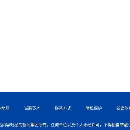
站地图
诚聘英才
联系方式
隐私保护
新媒体
站内容归星岛新闻集团所有，任何单位以及个人未经许可，不得擅自转载