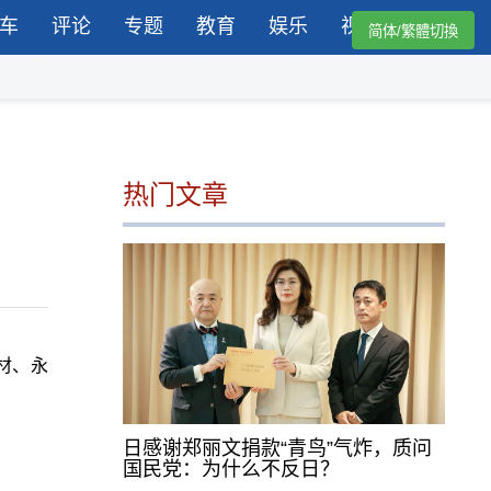
车
评论
专题
教育
娱乐
视频
简体/繁體切換
热门文章
材、永
日感谢郑丽文捐款“青鸟”气炸，质问
国民党：为什么不反日？