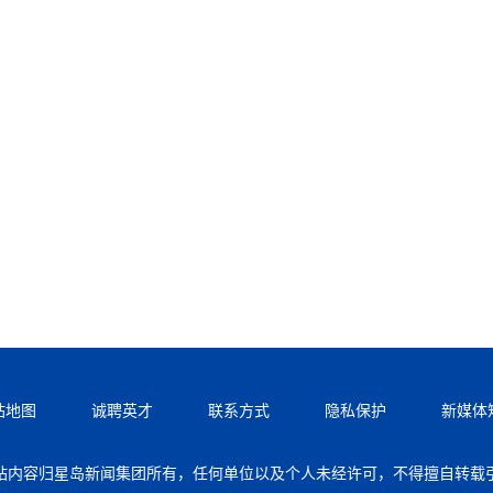
站地图
诚聘英才
联系方式
隐私保护
新媒体
站内容归星岛新闻集团所有，任何单位以及个人未经许可，不得擅自转载