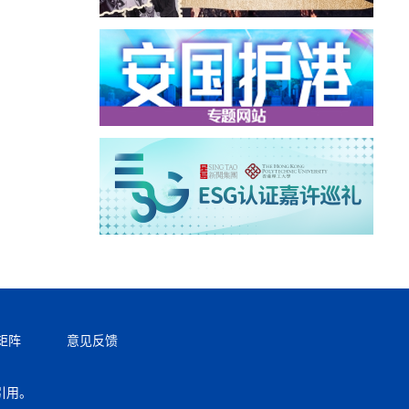
矩阵
意见反馈
引用。
返回顶部