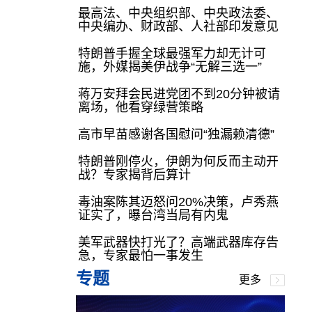
最高法、中央组织部、中央政法委、
中央编办、财政部、人社部印发意见
特朗普手握全球最强军力却无计可
施，外媒揭美伊战争“无解三选一”
蒋万安拜会民进党团不到20分钟被请
离场，他看穿绿营策略
高市早苗感谢各国慰问“独漏赖清德”
特朗普刚停火，伊朗为何反而主动开
战？专家揭背后算计
毒油案陈其迈怒问20%决策，卢秀燕
证实了，曝台湾当局有内鬼
美军武器快打光了？高端武器库存告
急，专家最怕一事发生
专题
更多