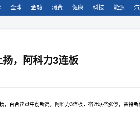
湾
全球
金融
消费
健康
科技
能源
汽
上扬，阿科力3连板
上扬，百合花盘中
创新高
，阿科力3连板，宿迁联盛涨停，赛特新