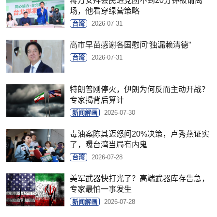
蒋万安拜会民进党团不到20分钟被请离
场，他看穿绿营策略
台湾
2026-07-31
高市早苗感谢各国慰问“独漏赖清德”
台湾
2026-07-31
特朗普刚停火，伊朗为何反而主动开战？
专家揭背后算计
新闻解画
2026-07-30
毒油案陈其迈怒问20%决策，卢秀燕证实
了，曝台湾当局有内鬼
台湾
2026-07-28
美军武器快打光了？高端武器库存告急，
专家最怕一事发生
新闻解画
2026-07-28