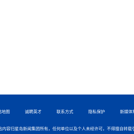
站地图
诚聘英才
联系方式
隐私保护
新媒体
站内容归星岛新闻集团所有，任何单位以及个人未经许可，不得擅自转载