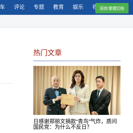
车
评论
专题
教育
娱乐
视频
简体/繁體切換
热门文章
日感谢郑丽文捐款“青鸟”气炸，质问
国民党：为什么不反日？