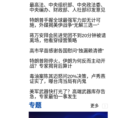
最高法、中央组织部、中央政法委、
中央编办、财政部、人社部印发意见
特朗普手握全球最强军力却无计可
施，外媒揭美伊战争“无解三选一”
蒋万安拜会民进党团不到20分钟被请
离场，他看穿绿营策略
高市早苗感谢各国慰问“独漏赖清德”
特朗普刚停火，伊朗为何反而主动开
战？专家揭背后算计
毒油案陈其迈怒问20%决策，卢秀燕
证实了，曝台湾当局有内鬼
美军武器快打光了？高端武器库存告
急，专家最怕一事发生
专题
更多