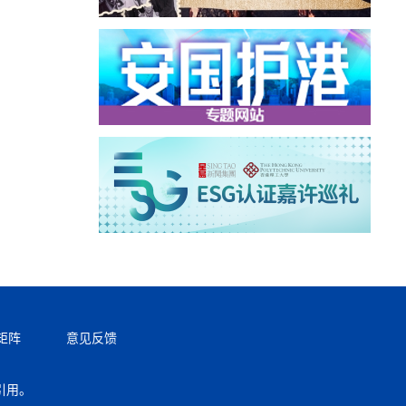
矩阵
意见反馈
引用。
返回顶部