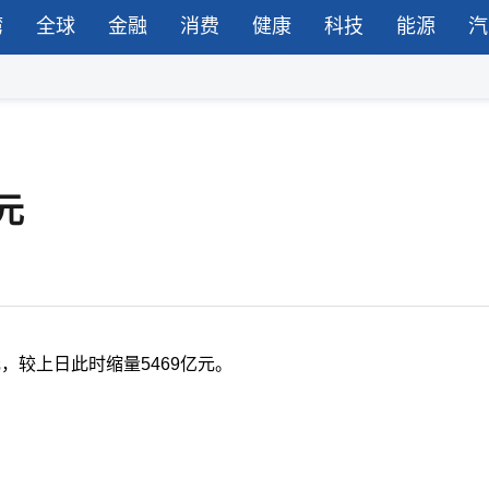
湾
全球
金融
消费
健康
科技
能源
汽
元
，较上日此时缩量5469亿元。