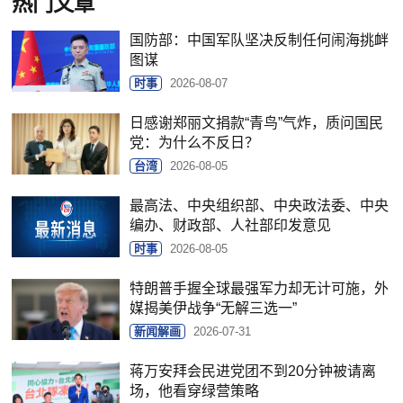
热门文章
国防部：中国军队坚决反制任何闹海挑衅
图谋
时事
2026-08-07
日感谢郑丽文捐款“青鸟”气炸，质问国民
党：为什么不反日？
台湾
2026-08-05
最高法、中央组织部、中央政法委、中央
编办、财政部、人社部印发意见
时事
2026-08-05
特朗普手握全球最强军力却无计可施，外
媒揭美伊战争“无解三选一”
新闻解画
2026-07-31
蒋万安拜会民进党团不到20分钟被请离
场，他看穿绿营策略