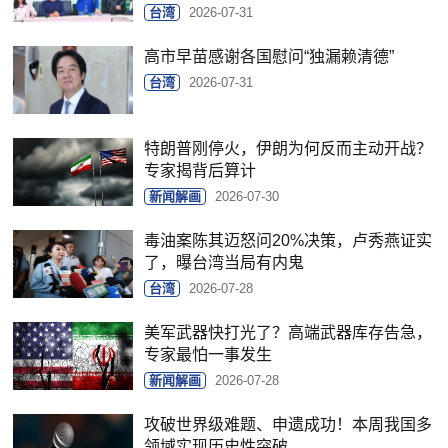
台湾
2026-07-31
高市早苗感谢各国慰问“独漏赖清德”
台湾
2026-07-31
特朗普刚停火，伊朗为何反而主动开战？
专家揭背后算计
新闻解画
2026-07-30
毒油案陈其迈怒问20%决策，卢秀燕证实
了，曝台湾当局有内鬼
台湾
2026-07-28
美军武器快打光了？高端武器库存告急，
专家最怕一事发生
新闻解画
2026-07-28
攻破世界级难题、申遗成功！本周我国多
领域实现历史性突破