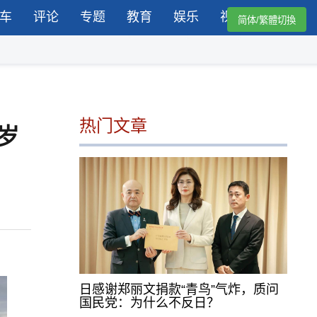
车
评论
专题
教育
娱乐
视频
简体/繁體切換
热门文章
岁
日感谢郑丽文捐款“青鸟”气炸，质问
国民党：为什么不反日？