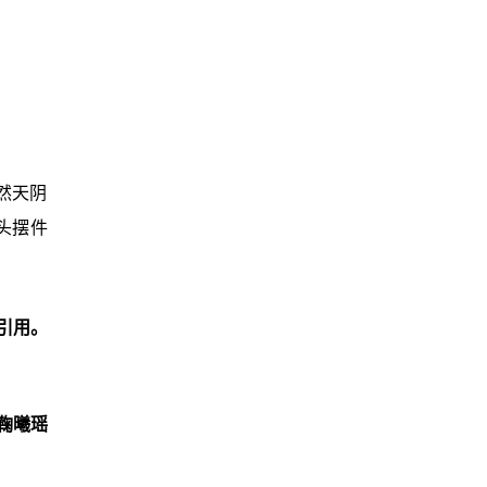
然天阴
石头摆件
引用。
鞠曦瑶