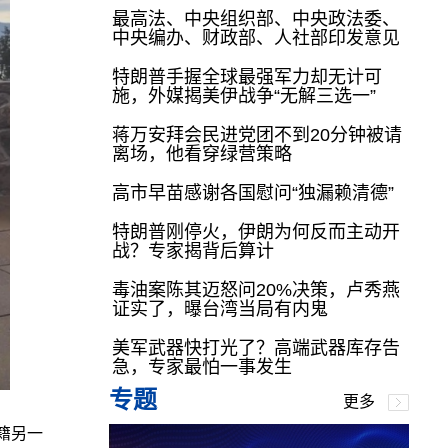
最高法、中央组织部、中央政法委、
中央编办、财政部、人社部印发意见
特朗普手握全球最强军力却无计可
施，外媒揭美伊战争“无解三选一”
蒋万安拜会民进党团不到20分钟被请
离场，他看穿绿营策略
高市早苗感谢各国慰问“独漏赖清德”
特朗普刚停火，伊朗为何反而主动开
战？专家揭背后算计
毒油案陈其迈怒问20%决策，卢秀燕
证实了，曝台湾当局有内鬼
美军武器快打光了？高端武器库存告
急，专家最怕一事发生
专题
更多
籍另一