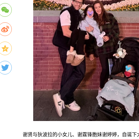
谢贤与狄波拉的小女儿、谢霆锋胞妹谢婷婷，自诞下大