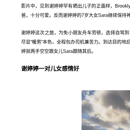
影片中，见到谢婷婷罕有晒出儿子的正面样，Brookl
爸，十分可爱。反而谢婷婷的7岁大女Sara继续保
谢婷婷这次之旅，为免小朋友舟车劳顿，选择自驾到车
尽显“暖男”本色，全程包办司机兼苦力。到达目的地后
婷就两手空空跟女儿Sara跟随其后。
谢婷婷一对儿女感情好