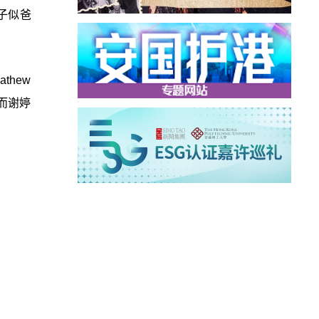
样子似爸
hew
而谢婷