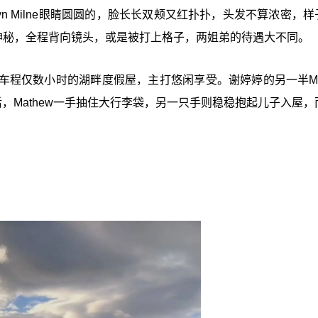
yn Milne眼睛圆圆的，脸长长双颊又红扑扑，头发不算浓密，
持神秘，全程背向镜头，或是被打上格子，两姐弟的待遇大不同。
程仅数小时的湖畔度假屋，主打悠闲享受。谢婷婷的另一半Mat
，Mathew一手抽住大行李袋，另一只手则稳稳抱起儿子入屋，