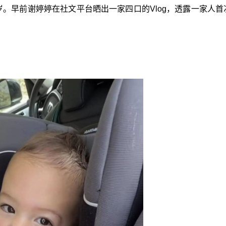
这个月便1岁。早前谢婷婷在社文平台晒出一家四口的Vlog，透露一家人