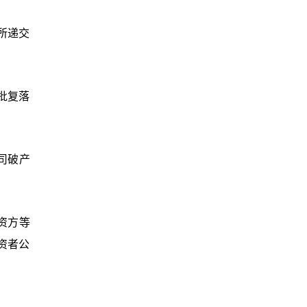
所递交
批复落
司破产
资方等
资者公