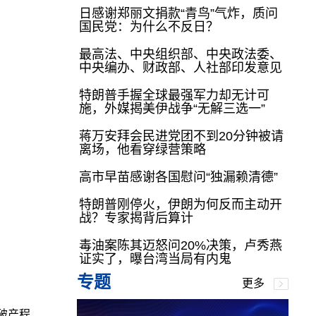
日感谢郑丽文捐款“青鸟”气炸，质问
国民党：为什么不反日？
最高法、中央组织部、中央政法委、
中央编办、财政部、人社部印发意见
特朗普手握全球最强军力却无计可
施，外媒揭美伊战争“无解三选一”
蒋万安拜会民进党团不到20分钟被请
离场，他看穿绿营策略
高市早苗感谢各国慰问“独漏赖清德”
特朗普刚停火，伊朗为何反而主动开
战？专家揭背后算计
毒油案陈其迈怒问20%决策，卢秀燕
证实了，曝台湾当局有内鬼
专题
更多
破产程