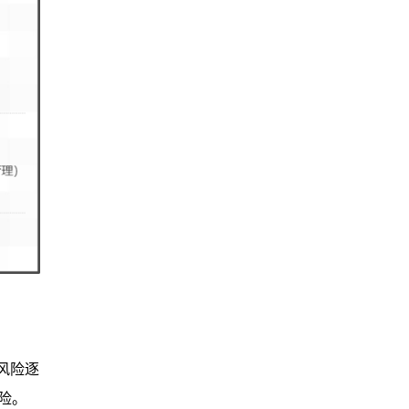
风险逐
险。