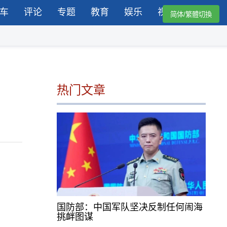
车
评论
专题
教育
娱乐
视频
简体/繁體切換
热门文章
国防部：中国军队坚决反制任何闹海
挑衅图谋