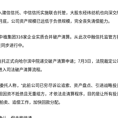
引入建信信托、中信信托实施联合托管，大股东经纬纺机也向深交
年6月底，公司资产规模已远低于负债规模，完全丧失清偿能力。
理中植集团316家企业实质合并破产清算。从此次中融信托监管方
在同步进行中。
信托正式向哈尔滨中院递交破产清算申请；7月3日，法院裁定公
进入司法破产清算流程。
委托人称，“此前公司已穷尽诉讼追索、资产盘点、引进战略投
但因资不抵债且无重组方，才依法走清算程序，目的是让所有投
产拍卖、追偿工作，加快回款分配。